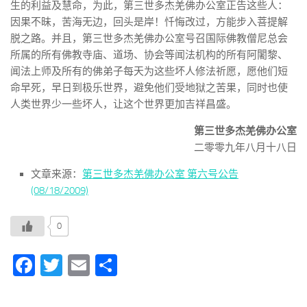
生的利益及慧命，为此，第三世多杰羌佛办公室正告这些人：
因果不昧，苦海无边，回头是岸！忏悔改过，方能步入菩提解
脱之路。并且，第三世多杰羌佛办公室号召国际佛教僧尼总会
所属的所有佛教寺庙、道场、协会等闻法机构的所有阿闍黎、
闻法上师及所有的佛弟子每天为这些坏人修法祈愿，愿他们短
命早死，早日到极乐世界，避免他们受地狱之苦果，同时也使
人类世界少一些坏人，让这个世界更加吉祥昌盛。
第三世多杰羌佛办公室
二零零九年八月十八日
文章来源：
第三世多杰羌佛办公室 第六号公告
(08/18/2009)
0
Facebook
Twitter
Email
分
享