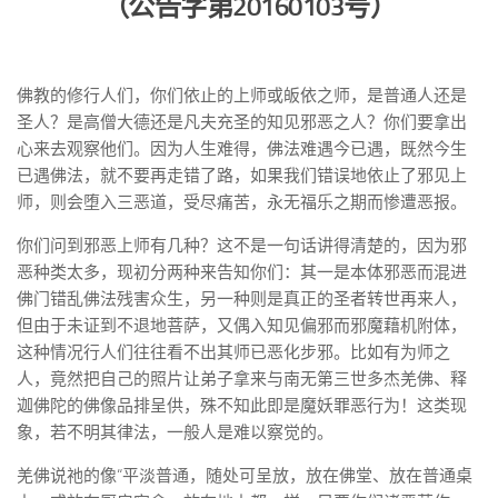
（公告字第20160103号）
佛教的修行人们，你们依止的上师或皈依之师，是普通人还是
圣人？是高僧大德还是凡夫充圣的知见邪恶之人？你们要拿出
心来去观察他们。因为人生难得，佛法难遇今已遇，既然今生
已遇佛法，就不要再走错了路，如果我们错误地依止了邪见上
师，则会堕入三恶道，受尽痛苦，永无福乐之期而惨遭恶报。
你们问到邪恶上师有几种？这不是一句话讲得清楚的，因为邪
恶种类太多，现初分两种来告知你们：其一是本体邪恶而混进
佛门错乱佛法残害众生，另一种则是真正的圣者转世再来人，
但由于未证到不退地菩萨，又偶入知见偏邪而邪魔藉机附体，
这种情况行人们往往看不出其师已恶化步邪。比如有为师之
人，竟然把自己的照片让弟子拿来与南无第三世多杰羌佛、释
迦佛陀的佛像品排呈供，殊不知此即是魔妖罪恶行为！这类现
象，若不明其律法，一般人是难以察觉的。
羌佛说祂的像“平淡普通，随处可呈放，放在佛堂、放在普通桌