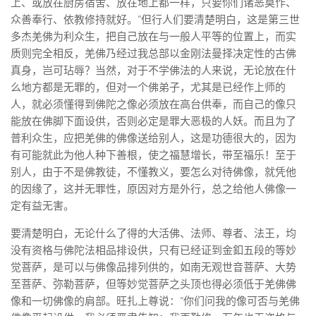
上、或放在厨房宿舍、放在地上都一样，只要你们诸恶莫作、
众善奉行、依教修持就好。”但行人们要清楚明白，这是第三世
多杰羌佛为利众生，把自己放在与一般人平等的位置上，而实
质则完全相反，羌佛乃经过我总部以金刚法曼择决定性的古佛
真身，岂可玷辱？当然，对于不学佛法的人来说，无论放在什
么地方都是无罪的，但对一个佛弟子，尤其是已经作上师的
人，就必须懂得到佛陀之像必须放在高台供奉，而自己的像只
能放在佛脚下面设供，否则必定是罪大恶极的人妖。而且为了
普利众生，应把羌佛的佛像送给别人，这是功德很大的，因为
有可能就此为他人种下善根，使之福慧增长，带至福乐！至于
别人，由于不是佛教徒，不懂教义，要怎么对待佛像，就凭他
的因缘了，这并无罪性，原因对方是外行，总之给他人佛像一
定有益无害。
要清楚明白，无论什么了得的大活佛、法师、尊者、法王，均
没有资格与佛陀法相品排设供，只有已经证到金釦五段的等妙
觉菩萨，是可以与佛像品排列供的，如南无观世音菩萨、大势
至菩萨、弥勒菩萨，但等妙觉菩萨之头顶也得必须低于羌佛佛
像和一切佛像的肩部。旺扎上尊说：“你们问我的像可否与羌佛