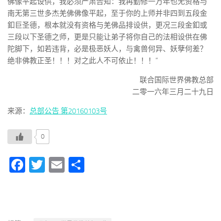
佛像平起设供，我必须严肃告知：我再勤修一万年也无资格与
南无第三世多杰羌佛佛像平起，至于你的上师并非四到五段金
釦巨圣德，根本就没有资格与羌佛品排设供，更况三段金釦或
三段以下圣德之师，更是只能让弟子将你自己的法相设供在佛
陀脚下，如若违背，必是极恶妖人，与禽兽何异、妖孽何差？
绝非佛教正圣！！！对之此人不可依止！！！”
联合国际世界佛教总部
二零一六年三月二十九日
来源：
总部公告 第20160103号
0
Facebook
Twitter
Email
分
享