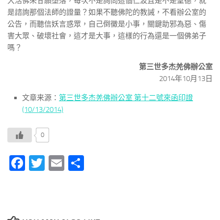
大活佛來甘願墮落，每次不是詢問這個仁波且是不是聖德，就
是諮詢那個法師的證量？如果不聽佛陀的教誡，不看辦公室的
公告，而聽信妖言惑眾，自己倒黴是小事，關鍵助邪為惡、傷
害大眾、破壞社會，這才是大事，這樣的行為還是一個佛弟子
嗎？
第三世多杰羌佛辦公室
2014年10月13日
文章来源：
第三世多杰羌佛辦公室 第十二號來函印證
(10/13/2014)
0
Facebook
Twitter
Email
分
享