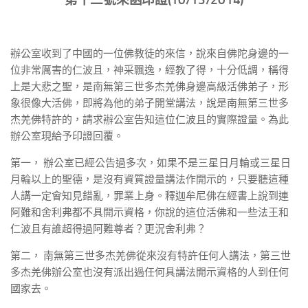
辦公室收到了中國的一位佛教徒的來信，說來自佛陀身邊的一
位非常厲害的仁波且，神采飄逸，經教了得，十分低調，稱得
上是大悲之聖，是南無第三世多杰羌佛身邊高級活佛弟子，形
象很像大活佛，即將為他的弟子開堂講法，說是南無第三世多
杰羌佛特許的，請求辦公室告知這位仁波且的實際證量。為此
辦公室現給予印證回覆。
第一， 辦公室已經公告過多次，如果不是三星日月輪或三星日
月輪以上的聖德，是沒有資質證量講法作開示的，只要聽這種
人講一定會知見錯亂，罪業上身。釋迦牟尼佛在經書上說到連
阿難和舍利弗都不具開示資格，你說的這位活佛和一些法王和
仁波且有誰超得過阿難尊者？更況舍利弗？
第二， 南無第三世多杰羌佛從來沒有特許任何人講法，第三世
多杰羌佛辦公室也沒有派出過任何具講法開示資格的人到任何
國家去。