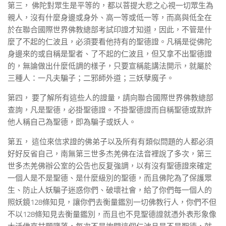
第三， 佛陀對眾生是平等的，都以菩提大悲之心視一切眾生為
親人，沒有什麼身邊或身外、高一等或低一等，而高與低全在
於在聯合國際世界佛教總部考試印證才知道，因此，不管是什
麼了不起的仁波且，必須要看他持有的聖德證。凡稱是從佛陀
身邊來的或自稱是聖者、了不起的仁波且，但又拿不出聖德證
的，無論做出什麼低調的樣子，只要宣稱能講法開示，就屬於
三種人：一凡夫騙子；二邪師外道；三妖孽魔子。
第四， 要了解所有這些人的證量，請向聯合國際世界佛教總部
查詢，凡是聖德，必掛聖德證。不掛聖德證而自稱聖德或默許
他人稱自己為聖德，即為騙子或妖人。
第五， 這位來信求證的佛弟子以及所有有類似問題的人都必須
好好反省自己，南無第三世多杰羌佛在法音裡說了多次，第三
世多杰羌佛辦公室的公告也反复強調，以有沒有聖德證來確定
一個人是不是聖德、是什麼級別的聖德，而且佛陀為了保護眾
生、防止人妖騙子迷惑你們、破壞社會，給了你們每一個人的
照妖鏡128條知見，讓你們去衡量鑑別一切佛教行人，你們不但
不以128條知見去衡量鑑別，而且也不見聖德證就憑外表形象像