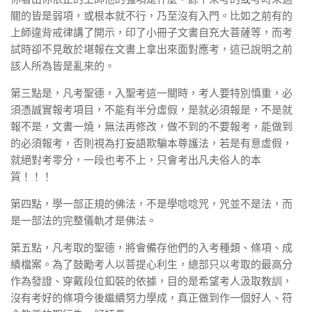
關的皆是弱項，或根本就不行，乃至沒有入門。比如之前有的
上師違背戒律講了開示，印了小冊子文書自充大菩薩等，而考
試時卻不見敢於堪報在文書上拿出來面對應考，這已說明之前
該人所為皆是亂來的。
第三點是，凡考聖德，入聖考這一關時，考人要特別慎重，必
須憑誠實報考項目，不能有半分虛假，是就必須報是，不是就
報不是，文書一燒，無法再修改，做不到的不要報考，能做到
的必須報考，否則視為打妄語欺騙本尊護法，若是有意虛假，
就絕對考零分，一段也考不上，只會考出凡夫俗人的本
質！！！
第四點，學一部正規的佛法，不是學唸唸咒，咒並不是法，而
是一部法的完整儀軌才是佛法。
第五點，凡考取的聖德，將會備存他們的入考種類、條項、成
績檔案。為了鼓勵考人以菩提心利生，總部只以考取的最高分
作為發證、穿戴段位釦裝的依據，目的是希望考人汲取教訓，
沒有考好的條項今後繼續努力學成，真正做到作一個好人、符