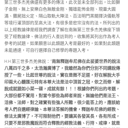
第三世多杰羌佛還有更多的傳法，此次並未全部列出，比如獅
子金剛、無上安樂白色無敵金剛、獨雄能怖金剛、現量大圓
滿、攤屍拙火定、隔山取軌大陣法、百法明門黑關擇決儀軌等
等境行灌頂部的至高大法，有很多是密宗沒有的法。所列出的
以上經教論律是經我們調查了解在南無第三世多杰羌佛座下領
受了經教論律、佛法的行人查訪到的，收集將其列出作為考人
參考的試題，如果願意以此類題入考是最好的，如果對此類題
未能通達，可自行選擇自己修學的專題入考。
H.H.第三世多杰羌佛說：“
南無釋迦牟尼佛在此娑婆世界的說法
八萬四千之多，太浩瀚廣博了，我雖然為你們分別不同講說傳
授了一些，比起世尊的說法，實在是微不足道，好在解脫大手
印兩大心髓匯元特有本尊大法是法中頂首之冠，依之而修，解
脫成就猶如小菜一碟，成就有餘！！！根據你們列出的考題，
大部份都不實用，對當今那些為師者來說，無論他們是法王、
活佛、法師，對之確實有些強人所難，很少能答上的，應該給
考人們自選經律論、本尊法答解的機會，釋迦牟尼佛的經教、
修法太廣博了，不可限制他們，要讓其各發其長，各有所成，
只要不是邪教魔說而符合釋教的經教法義、行持、戒律，就是