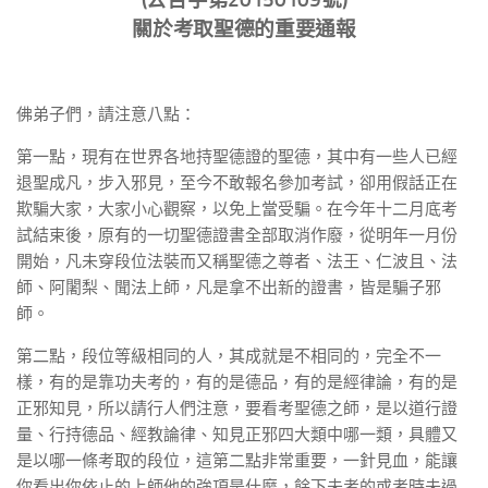
關於考取聖德的重要通報
佛弟子們，請注意八點：
第一點，現有在世界各地持聖德證的聖德，其中有一些人已經
退聖成凡，步入邪見，至今不敢報名參加考試，卻用假話正在
欺騙大家，大家小心觀察，以免上當受騙。在今年十二月底考
試結束後，原有的一切聖德證書全部取消作廢，從明年一月份
開始，凡未穿段位法裝而又稱聖德之尊者、法王、仁波且、法
師、阿闍梨、聞法上師，凡是拿不出新的證書，皆是騙子邪
師。
第二點，段位等級相同的人，其成就是不相同的，完全不一
樣，有的是靠功夫考的，有的是德品，有的是經律論，有的是
正邪知見，所以請行人們注意，要看考聖德之師，是以道行證
量、行持德品、經教論律、知見正邪四大類中哪一類，具體又
是以哪一條考取的段位，這第二點非常重要，一針見血，能讓
你看出你依止的上師他的強項是什麼，餘下未考的或考時未過