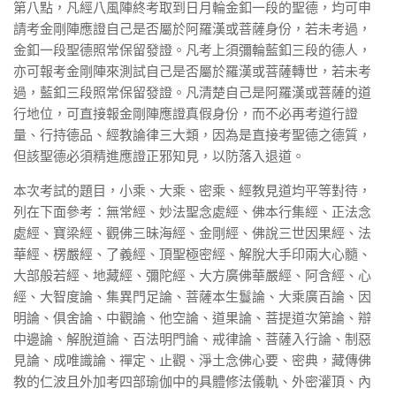
第八點，凡經八風陣終考取到日月輪金釦一段的聖德，均可申
請考金剛陣應證自己是否屬於阿羅漢或菩薩身份，若未考過，
金釦一段聖德照常保留發證。凡考上須彌輪藍釦三段的德人，
亦可報考金剛陣來測試自己是否屬於羅漢或菩薩轉世，若未考
過，藍釦三段照常保留發證。凡清楚自己是阿羅漢或菩薩的道
行地位，可直接報金剛陣應證真假身份，而不必再考道行證
量、行持德品、經教論律三大類，因為是直接考聖德之德質，
但該聖德必須精進應證正邪知見，以防落入退道。
本次考試的題目，小乘、大乘、密乘、經教見道均平等對待，
列在下面參考：無常經、妙法聖念處經、佛本行集經、正法念
處經、寶梁經、觀佛三昧海經、金剛經、佛說三世因果經、法
華經、楞嚴經、了義經、頂聖極密經、解脫大手印兩大心髓、
大部般若經、地藏經、彌陀經、大方廣佛華嚴經、阿含經、心
經、大智度論、集異門足論、菩薩本生鬘論、大乘廣百論、因
明論、俱舍論、中觀論、他空論、道果論、菩提道次第論、辯
中邊論、解脫道論、百法明門論、戒律論、菩薩入行論、制惡
見論、成唯識論、禪定、止觀、淨土念佛心要、密典，藏傳佛
教的仁波且外加考四部瑜伽中的具體修法儀軌、外密灌頂、內