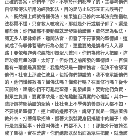
正確的答案。你們學了的，不等於他們都學了的，主要考他們
自修和傳法所用的經教和法，目的是防止以邪充正去誤害行
人。既然是上師就得懂佛法，如果連自己修的本尊法完整儀軌
法都鬧不懂，只會教人唸唸咒，那就是外行或騙子師了。還是
那些話：你們總部不要動輒就是發聖德證書，雖然是為弘法，
讓更多人學佛修善、聽聞法音，但發了不符事實的聖德證，這
就成了侮辱佛菩薩的行為心態了，更重要的是誤導行人入邪
路！要依釋迦佛陀經教印證聖凡差別，你們為修行人把關，這
是功德無量的事，太好了，但你們之前所發的聖德證，一百個
難有一兩個是真聖德，我雖然只是一個慚愧者，但決不會認可
他們。社會上那些仁波且，包括你們認證的，我不會承認他們
的，他們懂經教嗎？懂佛法嗎？懂修行嗎？在真修行嗎？從今
天開始，建議你們不可亂定聖德、亂發證書，要對他們負責、
對眾生負責，要實事求是，說句難聽而真實的心裡話，其中一
些所謂持聖德證的聖德，比社會上不學佛的善良好人都不如，
不要說是聖德了，連上師的邊都不沾，說穿了就是一個披著佛
教外衣、打著傳承招牌、撐著大旗號藏身招搖過市的騙子！修
行是怎麼回事、什麼叫佛法，門都不入！！！那些外行被誇張
成了聖德，實在荒唐，你們總部既然出面為眾生把關，就應該