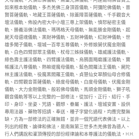
天母儀軌、大憤怒佛儀軌、無量光佛儀軌、阿達爾瑪佛普賢王
如來根本始儀軌、多杰羌佛三身頂首儀軌、阿彌陀佛儀軌、普
賢菩薩儀軌、地藏王菩薩儀軌、除蓋障菩薩儀軌、千手觀音大
壇法儀軌、佈設內密大中小壇三尊上架儀軌、憤怒秘密主儀
軌、勝義浴佛法儀軌、瑪瑪格天母儀軌、無能勝金剛儀軌、起
屍天母還魂儀軌、黑財神儀軌、五財神儀軌、紅財神儀軌、世
雄多聞子儀軌、壇城一百零五尊儀軌、外修娘舅伏魔金剛儀
軌、白色四臂部眾主儀軌、杖母三姊妹儀軌、雄威護法儀軌、
綠色壽主護法儀軌、四臂護法儀軌、烏鴉面羯磨護法儀軌、寶
帳護法八尊儀軌、熱嘛堤魔母儀軌、藍色閻羅法王儀軌、屍陀
林主護法儀軌、役魔黑閻羅王儀軌、貞慧仙女翠顏仙母合修儀
軌、四臂觀音菩薩儀軌、綠度母儀軌、白度母儀軌、伏魔金剛
儀軌、大力金剛儀軌、般若佛母儀軌、馬頭金剛儀軌、獅子吼
觀音儀軌等等以上完整的一部修法，從加行、正行、結行、手
印、身印、坐姿、咒語、觀想、眷屬、護法、壇城安置、設供
專用法器、藥物等招請、奉送、種子字變化過程，均應完整無
缺，方為一部修法的正確無錯，並非一個咒語代表佛法。以上
列出的經教、論律和佛法，是南無第三世多杰羌佛曾為德人、
行人們講說和灌頂傳授的部份經律論和本尊護法的儀軌法，H.H.