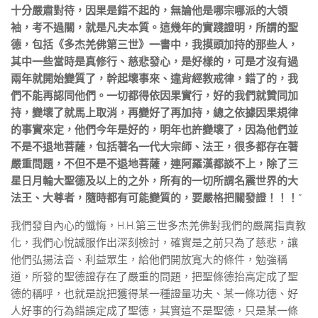
十分嚴肅對待，因果是錯不起的，無論他是哪宗哪派的大領
袖，考不過關，就是凡夫本質。這幾年的實踐證明，所謂的聖
德，包括《多杰羌佛第三世》一書中，我摸頭加持的那些人，
其中一些當時是真修行、慈悲發心，是好樣的，可是才沒有過
兩年就開始變質了，幹起壞事來、違背經教戒律，錯了的，我
們不能再認同他們。一切都得依因果實行，好的我們就贊同加
持，變壞了就馬上取消，再變好了再加持，總之依據因果規律
的事實來定，他們今年是好的，明年也許變壞了，因為他們並
不是不退地菩薩，包括著名一代大宗師、法王，很多都存在著
嚴重問題，不但不是不退地菩薩，連阿羅漢都談不上，除了三
星日月輪大聖德及以上的之外，所有的一切所謂名震世界的大
法王、大尊者，隨時都有可能變質的，要嚴格把關發證！！！
”
我們發自內心的懺悔，H.H.第三世多杰羌佛對我們的嚴厲指責教
化，我們心悅誠服作出深刻檢討，確實是之前只為了慈悲，讓
他們弘揚法音、利益眾生，給他們開放寬大的條件，勉強稱
道，所發的聖德證存在了嚴重的問題，把聖條德抬高定成了聖
德的稱呼，也就是說把獲得某一種證量功夫、某一條功德、好
人好事的行為錯誤定成了聖德，其實這不是聖德，只是某一條