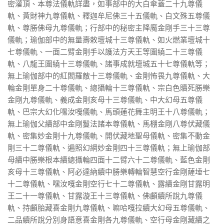
密灌頂、本尊法儀軌詳盡，如事部中的大白傘蓋二十九尊儀
軌、黃財神九尊儀軌、釋迦牟尼佛三十五儀軌、白文殊五尊儀
軌、尊勝佛母九尊儀軌；行部中的秘密主降魔金剛手三十三尊
儀軌；瑜伽部中的無量壽敕壇城十三尊儀軌、如火燃業壇城十
七尊儀軌、一面二臂金剛手以護法方天王等圍繞二十三尊儀
軌、八龍王圍繞十三尊儀軌、諸事成就壇城五十七尊儀軌等；
無上瑜伽部中的紅閻羅敵十三尊儀軌、金剛怖畏九尊儀軌、大
輪金剛單身二十尊儀軌、總攝輪十三尊儀軌、宗白色贖死勝樂
金剛九尊儀軌、義成金剛亥母十三尊儀軌、中大幻母五尊儀
軌、巴宗大幻化嘿汝嘎儀軌、馬頭蓮花舞主明王十八尊儀軌；
無上瑜伽父續部中金剛鬘法諸本尊儀軌、馬棚金剛八尊伏藏儀
軌、密集妙金剛十九尊儀軌、開伏藏地聖母儀軌、密集不動金
剛三十二尊儀軌、遍照幻網妙金剛四十三尊儀軌；無上瑜伽部
母續中勝樂根本續總攝輪四面十二臂六十二尊儀軌、藍色金剛
亥母十三尊儀軌、阿必達納續中勝樂轉輪智慧空行金剛薩埵七
十二尊儀軌、嘿汝嘎金剛空行七十二尊儀軌、露續金剛甘露明
王二十一尊儀軌、甘露漩王十三尊儀軌、佛顱續所說九尊儀
軌、持顱胎藏喜金剛九尊儀軌、嘛哈嘎拉續大幻母五尊儀軌、
二品續所說分別身語意喜金剛各九尊儀軌、空行母金剛藏續之