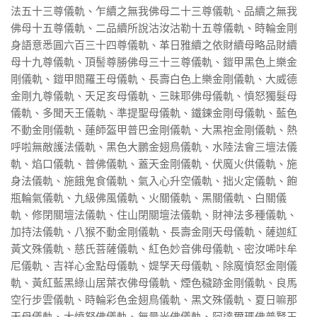
法五十三尊儀軌、乍續之無我佛母二十三尊儀軌、品續之無我
佛母十五尊儀軌、二品續所說沽汝沽勒十五尊儀軌、時輪金剛
身語意悉圓六百三十四尊儀軌、革日雅續之依財續母略品財續
母十九尊儀軌、頂髻尊勝佛母三十三尊儀軌、鎧甲黑色上樂金
剛儀軌、鎧甲閻羅王母儀軌、長壽白色上樂金剛儀軌、大威德
金剛九尊儀軌、天足亥母儀軌、三昧耶佛母儀軌、憤怒獨髮母
儀軌、多聞天王儀軌、準提聖母儀軌、鐵鍊金剛母儀軌、藍色
不動金剛儀軌、蓮師盔甲普巴金剛儀軌、大黑袍金剛儀軌、熱
呼啦無敵護法儀軌、黑色大鵬金翅鳥儀軌、水陸法會三壇法儀
軌、焰口儀軌、普佛儀軌、蓋天金剛儀軌、伏魔火供儀軌、施
身法儀軌、施餓鬼食儀軌、氣入心升空儀軌、拙火定儀軌、飽
瓶輪氣儀軌、九級佛風儀軌、火關儀軌、黑關儀軌、白關儀
軌、修閉關壇法儀軌、住山閉關壇法儀軌、財神法多種儀軌、
加持法儀軌、八猴不動金剛儀軌、長壽金剛天母儀軌、薩迦紅
黃文殊儀軌、慈氏菩薩儀軌、紅色妙音佛母儀軌、密汝唏咔牟
尼儀軌、吉祥心金點母儀軌、媞孥天母儀軌、除魔憤怒金剛儀
軌、黃紅藍黑綠山居葉衣佛母儀軌、煙色穢跡金剛儀軌、良馬
空行步雲儀軌、時輪彩色金翅鳥儀軌、黑文殊儀軌、夏日嘛那