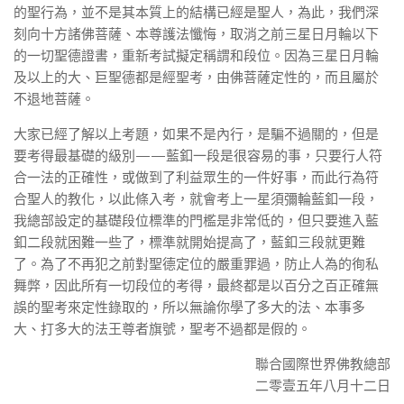
的聖行為，並不是其本質上的結構已經是聖人，為此，我們深
刻向十方諸佛菩薩、本尊護法懺悔，取消之前三星日月輪以下
的一切聖德證書，重新考試擬定稱謂和段位。因為三星日月輪
及以上的大、巨聖德都是經聖考，由佛菩薩定性的，而且屬於
不退地菩薩。
大家已經了解以上考題，如果不是內行，是騙不過關的，但是
要考得最基礎的級別——藍釦一段是很容易的事，只要行人符
合一法的正確性，或做到了利益眾生的一件好事，而此行為符
合聖人的教化，以此條入考，就會考上一星須彌輪藍釦一段，
我總部設定的基礎段位標準的門檻是非常低的，但只要進入藍
釦二段就困難一些了，標準就開始提高了，藍釦三段就更難
了。為了不再犯之前對聖德定位的嚴重罪過，防止人為的徇私
舞弊，因此所有一切段位的考得，最終都是以百分之百正確無
誤的聖考來定性錄取的，所以無論你學了多大的法、本事多
大、打多大的法王尊者旗號，聖考不過都是假的。
聯合國際世界佛教總部
二零壹五年八月十二日