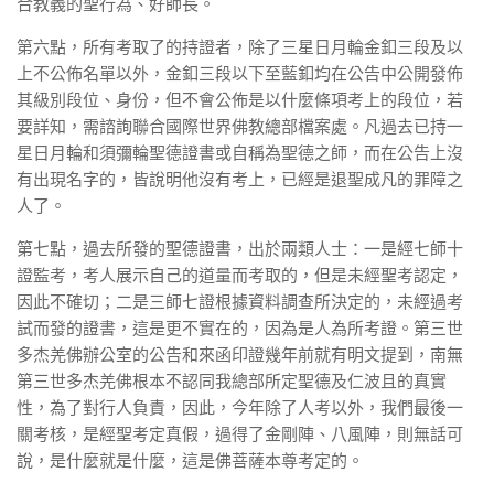
合教義的聖行為、好師長。
第六點，所有考取了的持證者，除了三星日月輪金釦三段及以
上不公佈名單以外，金釦三段以下至藍釦均在公告中公開發佈
其級別段位、身份，但不會公佈是以什麼條項考上的段位，若
要詳知，需諮詢聯合國際世界佛教總部檔案處。凡過去已持一
星日月輪和須彌輪聖德證書或自稱為聖德之師，而在公告上沒
有出現名字的，皆說明他沒有考上，已經是退聖成凡的罪障之
人了。
第七點，過去所發的聖德證書，出於兩類人士：一是經七師十
證監考，考人展示自己的道量而考取的，但是未經聖考認定，
因此不確切；二是三師七證根據資料調查所決定的，未經過考
試而發的證書，這是更不實在的，因為是人為所考證。第三世
多杰羌佛辦公室的公告和來函印證幾年前就有明文提到，南無
第三世多杰羌佛根本不認同我總部所定聖德及仁波且的真實
性，為了對行人負責，因此，今年除了人考以外，我們最後一
關考核，是經聖考定真假，過得了金剛陣、八風陣，則無話可
說，是什麼就是什麼，這是佛菩薩本尊考定的。