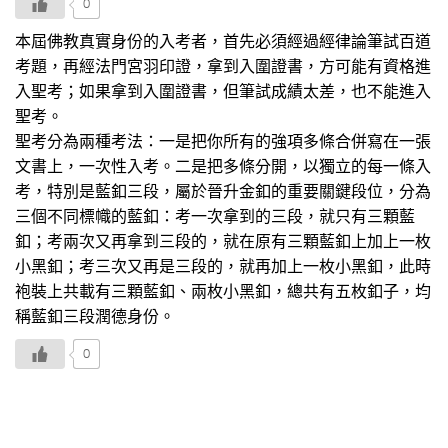
0
本屆佛教真實身份的入考者，首先必須經過經律論筆試百道
考題，再經法門宮羽印證，拿到入圍證書，方可能有資格進
入聖考；如果拿到入圍證書，但筆試成績太差，也不能進入
聖考。
聖考分為兩種考法：一是把你所有的強項多條合併寫在一張
文書上，一次性入考。二是把多條分開，以獨立的每一條入
考，特別是藍釦三段，屬於晉升金釦的重要關鍵段位，分為
三個不同標幟的藍釦：考一次拿到的三段，就只有三顆藍
釦；考兩次又再拿到三段的，就在原有三顆藍釦上加上一枚
小黑釦；考三次又再是三段的，就再加上一枚小黑釦，此時
袍裝上共載有三顆藍釦、兩枚小黑釦，總共有五枚釦子，均
稱藍釦三段潤德身份。
0