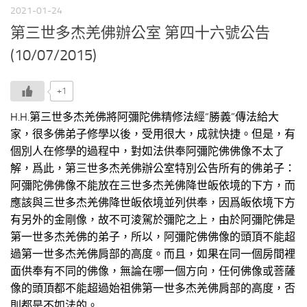
2021-01-24
第三世多杰羌佛辦公室 第四十六號公告
(10/07/2015)
+1
H.H.第三世多杰羌佛將阿彌陀佛精修法經“勝義”傳法給大
家，很多佛弟子修學以後，受用很大，成就快捷。但是，有
個別人在修學的過程中，對如法供奉阿彌陀佛佛像不太了
解，爲此，第三世多杰羌佛辦公室特別公告所有的佛弟子：
阿彌陀佛佛像不能放在三世多杰羌佛降世皈依境的下方，而
應該與三世多杰羌佛降世皈依境並列供奉，因爲皈依境下方
有另外的金剛像，故不可淩駕於彌陀之上，由於阿彌陀佛是
第一世多杰羌佛的弟子，所以，阿彌陀佛佛像的頭頂不能超
過第一世多杰羌佛肩部的高度。而且，如果在同一個房間裡
面供奉有不同的佛像，無論在哪一個方向，任何佛像或菩薩
像的頭頂都不能超過始祖佛第一世多杰羌佛肩部的高度，否
則都是不如法的。