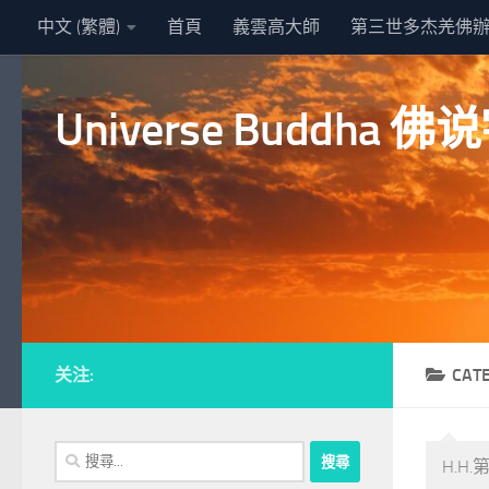
中文 (繁體)
首頁
義雲高大師
第三世多杰羌佛
Skip to content
Universe Buddha
关注:
CAT
搜
H.H
尋