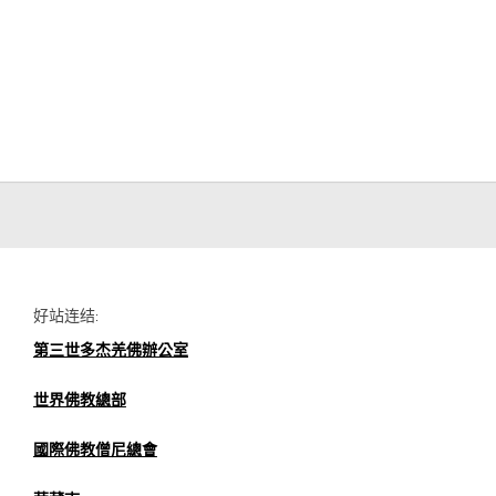
好站连结:
第三世多杰羌佛辦公室
世界佛教總部
國際佛教僧尼總會