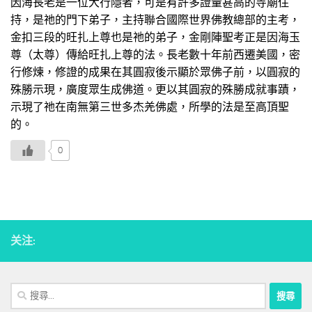
因海長老是一位大行隱者，可是有許多證量甚高的寺廟住
持，是祂的門下弟子，主持聯合國際世界佛教總部的主考，
金扣三段的旺扎上尊也是祂的弟子，金剛陣聖考正是因海玉
尊（太尊）傳給旺扎上尊的法。長老數十年前西遷美國，密
行修煉，修證的成果在其圓寂後示顯於眾佛子前，以圓寂的
殊勝示現，廣度眾生成佛道。更以其圓寂的殊勝成就事蹟，
示現了祂在南無第三世多杰羌佛處，所學的法是至高頂聖
的。
0
关注:
搜
尋