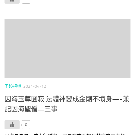
圣迹报道
2021-04-12
因海玉尊圓寂 法體神變成金剛不壞身—-兼
記因海聖僧二三事
0