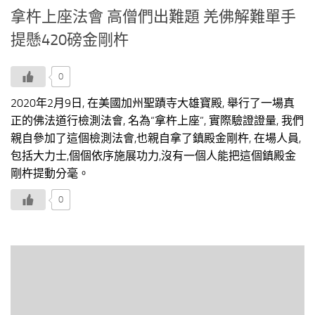
拿杵上座法會 高僧們出難題 羌佛解難單手
提懸420磅金剛杵
0
2020年2月9日, 在美國加州聖蹟寺大雄寶殿, 舉行了一場真
正的佛法道行檢測法會, 名為“拿杵上座”, 實際驗證證量, 我們
親自參加了這個檢測法會,也親自拿了鎮殿金剛杵, 在場人員,
包括大力士,個個依序施展功力,沒有一個人能把這個鎮殿金
剛杵提動分毫。
0