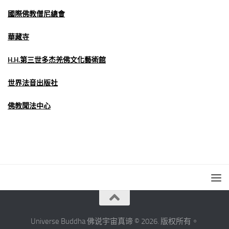
國際佛教僧尼總會
華藏寺
H.H.第三世多杰羌佛文化藝術館
世界法音出版社
佛教聞法中心
Universe Buddha 佛说宇宙真谛 © 2026. 版权所有。