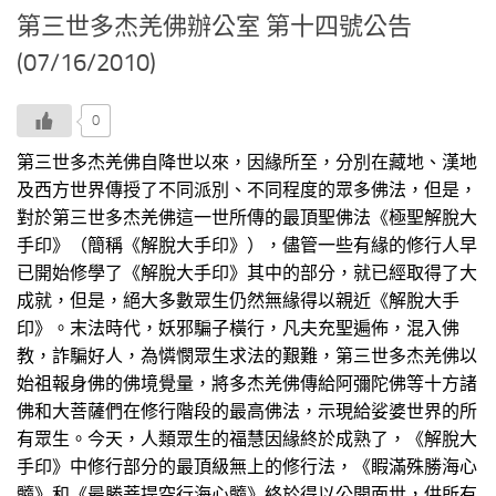
第三世多杰羌佛辦公室 第十四號公告
(07/16/2010)
0
第三世多杰羌佛自降世以來，因緣所至，分別在藏地、漢地
及西方世界傳授了不同派別、不同程度的眾多佛法，但是，
對於第三世多杰羌佛這一世所傳的最頂聖佛法《極聖解脫大
手印》（簡稱《解脫大手印》），儘管一些有緣的修行人早
已開始修學了《解脫大手印》其中的部分，就已經取得了大
成就，但是，絕大多數眾生仍然無緣得以親近《解脫大手
印》。末法時代，妖邪騙子橫行，凡夫充聖遍佈，混入佛
教，詐騙好人，為憐憫眾生求法的艱難，第三世多杰羌佛以
始祖報身佛的佛境覺量，將多杰羌佛傳給阿彌陀佛等十方諸
佛和大菩薩們在修行階段的最高佛法，示現給娑婆世界的所
有眾生。今天，人類眾生的福慧因緣終於成熟了，《解脫大
手印》中修行部分的最頂級無上的修行法，《睱滿殊勝海心
髓》和《最勝菩提空行海心髓》終於得以公開面世，供所有