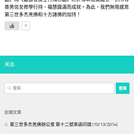
善男信女修學行持、福慧圓滿而成就。為此，我們無限感恩
第三世多杰羌佛和十方諸佛的加持！
0
关注:
搜
尋
關
鍵
近期文章
字:
第三世多杰羌佛辦公室 第十二號來函印證 (10/13/2014)