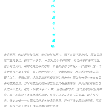
以
后，
大
家
与
长
老
拍
照。
大家想想，何以足筋被挑断，竟然能够长回去！死了五天还能复活， 因海玉尊
死了五天复活，还活了十多年， 从那时到今年初圆寂，老和尚没有任何灾难、
也没有任何病，最神奇的是每次体检，长老的身体与年轻人一样健康！这一次
老和尚是在毫无灾变、毫无病症的情况下，突然刹那在一秒中的时间离开的。
要生就生，要死就死，这就是真正已经证到生死自由！因海长老早些年曾有很
多神变的圣迹，当​​时神变后的肌肤如出生婴儿般细嫩光滑，并保持这样的圣状
长达六年之久。这是<<解脱大手印>>中，返老回春的法。这次圣尊圆寂后的神
变，再一次彰显了圣尊地境的高深，是佛史以来从未有过的圣事，是古往今
来，佛史上唯一一位圆寂后还发生神变的圣尊，开创了佛史圆寂新圣章。再深
思，是谁让死人复活？这是圣尊的道行所致。