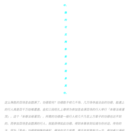
中，
隐
约
可
见
两
条
金
龙
现
身
其
中。
这么殊胜的百场圣会圆满了，功德若何？功德胜于修几千场、几万场寺庙法会的功德，能遇上
的行人真是百千万劫难遭遇。金扣三段旺扎上尊将为参加圣会满百场的行人举行「本尊法缘灌
顶」，这个「本尊法缘灌顶」，所需的功德是一般行人修几千乃至上万辈子的功德也达不到
的。而参加百场圣会圆满的行人，就能获得如此功德。得到本尊亲到坛城与你对话，传你的
法。因为「圣会」功德是特殊的缘起，据说在这个世界，两千年前曾有过一次。参加者以诵经