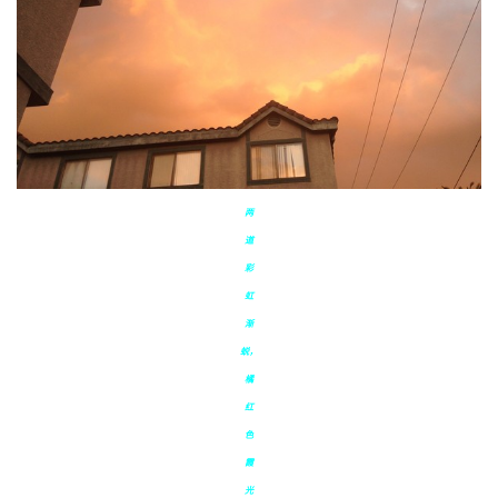
两
道
彩
虹
渐
蜕，
橘
红
色
霞
光