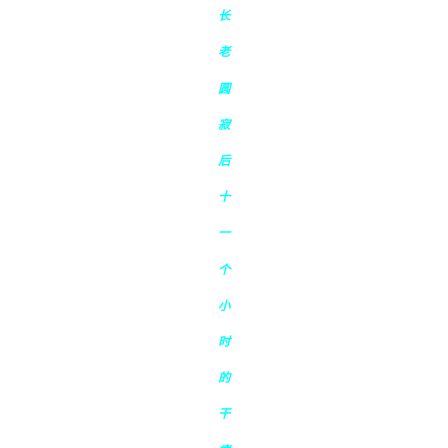
长
老
圆
寂
后
十
一
个
小
时
的
干