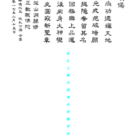
旺
扎
上
尊
为
因
海
长
老
题
写
的