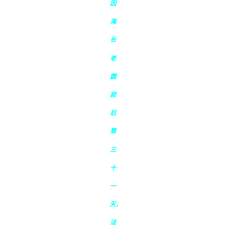
因
海
长
老
圆
寂
后
第
三
十
一
天，
法