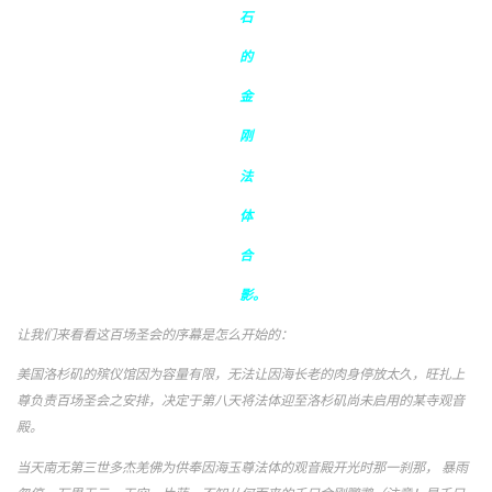
石
的
金
刚
法
体
合
影。
让我们来看看这百场圣会的序幕是怎么开始的：
美国洛杉矶的殡仪馆因为容量有限，无法让因海长老的肉身停放太久，旺扎上
尊负责百场圣会之安排，决定于第八天将法体迎至洛杉矶尚未启用的某寺观音
殿。
当天南无第三世多杰羌佛为供奉因海玉尊法体的观音殿开光时那一刹那， 暴雨