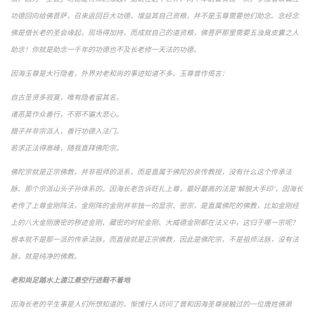
功德回向给佛菩萨，召来返回巨大功德，增益其自己资粮，并不是玉尊需要他们助念。念经念
佛是借长老的圣会缘起，现场得加持，而成就自己的道资粮，佛菩萨那里需要五浊臭皮囊之人
助念！你就是助念一千年的功德也不及长老修一天法的功德。
因海玉尊是大行隐者，外界对老和尚的事迹知道不多。玉尊曾作偈言：
自古圣贤多寂寞，唯有隐者留其名。
诸恶莫作众善行，不邪不骗大悲心。
腊子并非宗派人，善行功德入法门。
若求正法得高峰，随我直拜佛陀宗。
佛陀宗就是正宗佛教，并非祖师的派系，而是直属于佛陀的亲传教授，没有什么这个传承法
脉、那个宗派山头子孙体系的。因海长老告诉旺扎上尊，最好最高的法是“解脱大手印“，因海长
老传了上尊金刚阵法，金刚阵的金刚并非独一的显宗、密宗，是直属佛陀的佛教，比如金刚经
上的八大金刚唐密的秽迹金刚、藏密的时轮金刚、大威德金刚都在法义中，这归于哪一宗呢？
根本就不是那一派的传承法脉，而直接就是正宗佛教，因此是佛陀宗，不是祖师法脉，没有法
脉，就是纯净的佛教。
老和尚足踏水上渡江悬空行进鞋不着地
因海长老的平生事是人们所想知道的，惭愧行人访问了曾和因海圣尊接触过的一位唐姓佛弟