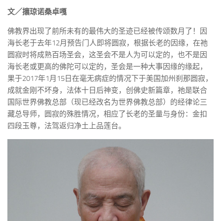
文／攘琼诺桑卓嘎
佛教界出现了前所未有的最伟大的圣迹已经被传颂数月了！因
海长老于去年12月预告门人即将圆寂，根据长老的因缘，在祂
圆寂时将成熟百场圣会，这圣会不是人为可以定的，也不是因
海长老或更高的佛陀可以定的，圣会是一种大事因缘的缘起，
果于2017年1月15日在毫无病症的情况下于美国加州刹那圆寂，
成就金刚不坏身，法体十日后神变，创佛史新篇章，祂是联合
国际世界佛教总部（现已经改名为世界佛教总部）的经律论三
藏总导师，圆寂的殊胜情况，相应了长老的圣量与身份：金扣
四段玉尊，法驾返归净土上品莲台。