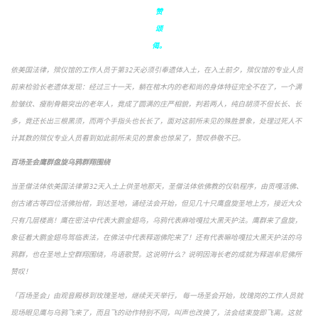
赞
颂
偈。
依美国法律，殡仪馆的工作人员于第32天必须引奉遗体入土，在入土前夕，殡仪馆的专业人员
前来检验长老遗体发现：经过三十一天，躺在棺木内的老和尚的身体特征完全不在了，一个满
脸皱纹、瘦削骨骼突出的老年人，竟成了圆满的庄严相貌，判若两人，纯白胡须不但长长、长
多，竟还长出三根黑须，而两个手指头也长长了，面对这前所未见的殊胜景象，处理过死人不
计其数的殡仪专业人员看到如此前所未见的景象也惊呆了，赞叹恭敬不已。
百场圣会鹰群盘旋乌鸦群翔围绕
当圣僧法体依美国法律第32天入土上供圣地那天，圣僧法体依佛教的仪轨程序，由贡嘎活佛、
创古诸古等四位活佛抬棺，到达圣地，诵经法会开始，但见几十只鹰盘旋圣地上方，接近大众
只有几层楼高！鹰在密法中代表大鹏金翅鸟，乌鸦代表麻哈嘎拉大黑天护法。鹰群来了盘旋，
象征着大鹏金翅鸟驾临表法，在佛法中代表释迦佛陀来了！还有代表嘛哈嘎拉大黑天护法的乌
鸦群，也在圣地上空群翔围绕，鸟语歌赞。这说明什么？说明因海长老的成就为释迦牟尼佛所
赞叹！
「百场圣会」由观音殿移到玫瑰圣地，继续天天举行， 每一场圣会开始，玫瑰岗的工作人员就
现场眼见鹰与乌鸦飞来了，而且飞的动作特别不同，叫声也改换了，法会结束旋即飞离。这就