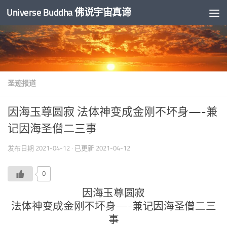
Universe Buddha 佛说宇宙真谛
跳至内容
圣迹报道
因海玉尊圆寂 法体神变成金刚不坏身—-兼
记因海圣僧二三事
发布日期
2021-04-12
· 已更新
2021-04-12
0
因海玉尊圆寂
法体神变成金刚不坏身—-兼记因海圣僧二三
事