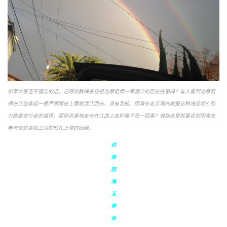
如果大家还不健忘的话，记得佛教禅宗初祖达摩祖师一苇渡江的历史往事吗？有人看到达摩祖
师在江边拿起一根芦苇踩在上面就渡江而去，没有坐船。因海长老示现的就是这种违反地心引
力能悬空行走的道境。那你说离地走与在江面上走好像不是一回事？说到这里就要说到因海长
老与位达金扣三段的旺扎上尊的因缘。
供
奉
因
海
玉
尊
圣