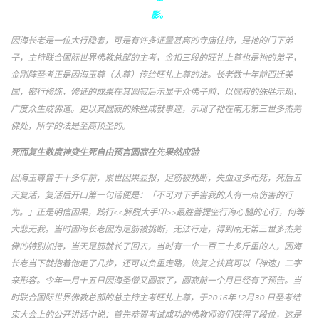
影。
因海长老是一位大行隐者，可是有许多证量甚高的寺庙住持，是祂的门下弟
子，主持联合国际世界佛教总部的主考，金扣三段的旺扎上尊也是祂的弟子，
金刚阵圣考正是因海玉尊（太尊）传给旺扎上尊的法。长老数十年前西迁美
国，密行修炼，修证的成果在其圆寂后示显于众佛子前，以圆寂的殊胜示现，
广度众生成佛道。更以其圆寂的殊胜成就事迹，示现了祂在南无第三世多杰羌
佛处，所学的法是至高顶圣的。
死而复生数度神变生死自由预言圆寂在先果然应验
因海玉尊曾于十多年前，累世因果显报，足筋被挑断，失血过多而死，死后五
天复活，复活后开口第一句话便是：「不可对下手害我的人有一点伤害的行
为。」正是明信因果，践行<<解脱大手印>>最胜菩提空行海心髓的心行，何等
大悲无我。当时因海长老因为足筋被挑断，无法行走，得到南无第三世多杰羌
佛的特别加持，当天足筋就长了回去，当时有一个一百三十多斤重的人，因海
长老当下就抱着他走了几步，还可以负重走路，恢复之快真可以「神速」二字
来形容。今年一月十五日因海圣僧又圆寂了，圆寂前一个月已经有了预告。当
时联合国际世界佛教总部的总主持主考旺扎上尊，于2016年12月30 日圣考结
束大会上的公开讲话中说：首先恭贺考试成功的佛教师资们获得了段位，这是