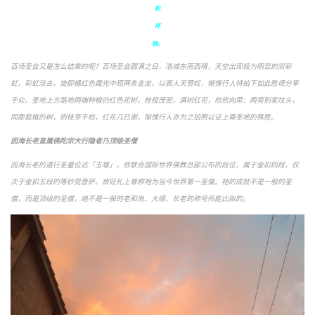
彩
环
绕。
百场圣会又是怎么结束的呢？百场圣会圆满之日，洛城东雨西晴，天空出现极为明显的双彩
虹，彩虹淡去，旋即橘红色霞光中现两条金龙，以表人天赞叹，惭愧行人特拍下如此胜境分享
于众。圣地上方路地两端种植的红色花树，枝桠茂密，满树红花，欣欣向荣：两旁别家坟头，
同距栽植的树，则枝芽干枯，红花几已谢。惭愧行人亦为之拍照以证上尊圣地的殊胜。
因海长老直属佛陀宗大行隐者乃顶级圣僧
因海长老的道行圣量位达「玉尊」，依联合国际世界佛教总部公布的段位，属于金扣四段，仅
次于金扣五段的等妙觉菩萨。故旺扎上尊称祂为当今世界第一圣僧。祂的成就不是一般的圣
僧，而是顶级的圣僧，绝不是一般的老和尚、大德、长老的称号所能比拟的。