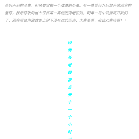
高兴听到的圣事，但也要宣布一个难过的圣事。有一位曾经九疤放光破暗室的
圣尊，我最尊敬的当今世界第一高僧因海老和尚，明年一月中就要离开我们
了，圆寂后会为佛教史上创下没有过的圣迹，大喜事喔，应该欢喜庆贺！」
因
海
长
老
圆
寂
当
天
十
一
个
小
时