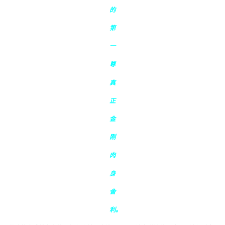
的
第
一
尊
真
正
金
刚
肉
身
舍
利。