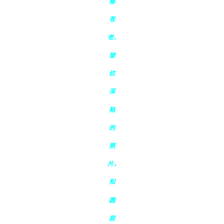
瘦
苍
老、
皱
纹
深
陷
的
照
片，
和
圆
寂