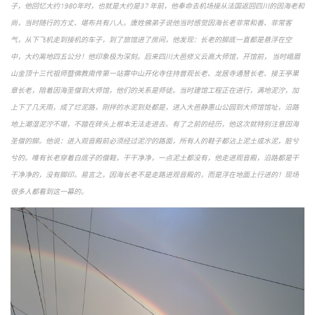
子，他回忆大约1980年时，也就是大约是37 年前，他奉命去机场接从法国返回四川的因海老和
尚，当时随行的方丈、堪布共有八人。唐姓佛弟子说他当时感觉因海长老非常和善、非常客
气，从下飞机走到接机的车子，到了旅馆进了房间，他发现：长老的脚底一直都是悬浮在空
中，大约离地四五公分！他印象极为深刻。后来四川大邑修义云高大师馆，开馆前， 当时峨眉
山金顶十三代祖师暨佛教南传第一站雾中山开化寺住持普观长老、龙居寺通慧长老、接王亭果
章长老，陪着因海圣僧到大师馆，他们的关系是师徒。当时建馆工程正在进行，满地泥泞，加
上下了几天雨，成了烂泥路，刚拌的水泥到处都是，进入大邑静惠山公园到大师馆馆址，沿路
地上潮湿泥泞不堪，不踏在砖头上根本无法走进去。有了之前的经历，他这次就特别注意因海
圣僧的脚。他说：进入观音殿前必须经过泥泞的路面，所有人的鞋子都沾上泥土或水泥，脏兮
兮的。唯有长老穿着白底子的僧鞋，干干净净，一点泥土都没有，他走进观音殿，沿路都是干
干净净的，没有脚印。易言之，因海长老不是走路进观音殿的，而是浮在地面上行进的！现场
很多人都看到这一幕的。