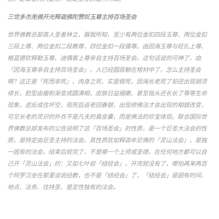
三世多杰羌佛开光释迦佛陀赞叹玉尊主持百场圣会
世界佛教总部高人圣者林立，据我所知，至少有两位金扣四段玉尊、两位金扣
三段上尊、两位金扣二段教尊，四位金扣一段儒尊。由因海玉尊与旺扎上尊、
格蓝德钦释勒玉尊、迪偶客上尊亲自主持百场圣会。这句话说的可神了，由
「因海玉尊亲自主持百场圣会」，人已经圆寂躺在棺材中了，怎么主持圣会
啊？这正是「死而非死」，肉身之死，实是假死，因海长老死了却还出现胡须
续长，脸型由瘦削渐变成圆满相，皮肤日益细嫩，甚至指头还长长了等等生命
现象，逆反成住坏空，现死后返老回春貌，出现修佛法才会出现的相貌改变，
可见长老的灵识的外衣不是凡夫的臭皮囊，而是佛法的珍宝体现。联合国际世
界佛教总部发布的公告说明了这「百场圣会」的性质，是一个巨圣大法会的性
质，是特定由巨圣主持的法会。其性质犹如释迦牟尼佛的「灵山法会」，是独
一固有的法会，结束后就完了，不是哪一个上师或圣德，在任何地方都可以自
己开「灵山法会」的：又如七叶岩「结经会」，开完就没有了，哪怕再来两百
个阿罗汉坐在那里谈说经教，也不是「结经会」了，「结经会」是固有时间、
地点、法务、住持圣、是定性独有的法会。