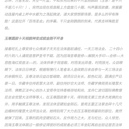
忽停，万里无云，天空一片蓝，不知从何而来的千只金刚鹦鹉（注意！是千只
不是几十只！），突然出现在观音殿上方盘旋几十圈，叫声震耳欲聋，房屋震
动连屋内桌上杯中水都为之荡起微波，请大家想想那场景，是多么的罕有殊
胜！这是拉开「百场圣会」的序幕。千只金刚鹦鹉的到来，代表吉祥殊胜至
极。
玉尊圆寂十天相貌神变成就金刚不坏身
接着旺扎上尊安排七众佛弟子天天在法体面前诵经，一天三场法会， 二十四小
时六到八人诵观音菩萨圣号不辍，因为因海圣尊是修<<解脱大手印>>合修<<大
悲胜海红观音法>>的，法体供奉于观音殿，时而发出异香，时而放光，众目睽
睽下，法体日日神变，根据惭愧行人笔者本人连续数日亲自参与一天三场法会
的亲眼所见，玉尊法体日益白皙细致，胡须日日长长，脸色红润，圆满庄严日
甚一日。华藏寺住持若慧大法师、副住持妙空大法师、华藏学佛苑苑长隆慧大
法师、佛教正法中心创办人宝塔寺住持香格琼哇和尚、龙舟仁波切国际佛教僧
尼总会觉慧大法师等等人，在玉尊圆寂第十天，得到南无第三世多杰羌佛的允
许，用手触摸玉尊法体，发现法体坚硬如金刚石，曾用五雷正法掌击碎十几尺
远橘树的隆慧大法师当众说，她特别用了大力去压玉尊脸颊最软的部位，竟然
被弹了回来。玉尊的肌肉坚硬如石头，反作用力之大，无与伦比，众人惊觉，
因海玉尊法体跳过一般修证得很好的成就者必须三年坐缸再启出验证是否法体