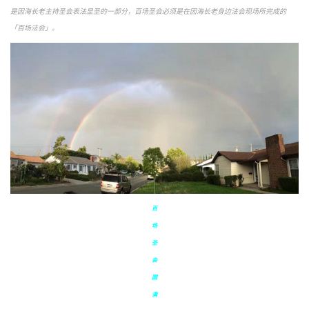
是因海长老主持圣会表法显圣的一部分，百场圣会必须是在因海长老身边法会现场所完成的
「百场法会」。
百
场
圣
会
圆
满