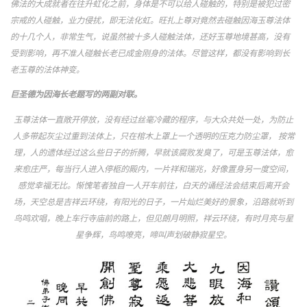
佛法的大成就者在往升虹化之前，身体是不可以给人碰触的，特别是被犯过密
宗戒的人碰触，业力侵扰，即无法化虹。旺扎上尊对竟然去碰触因海玉尊法体
的十几个人，非常生气，说虽然被十多人碰触法体，还好玉尊地境甚高，没有
受到影响，再不准人碰触长老已成金刚身的法体。尽管这样，都没有影响到长
老玉尊的法体神变。
巨圣德为因海长老题写的两副对联。
玉尊法体一直敞开停放，没有经过丝毫冷藏的程序，与大众共处一处，为防止
人多带起灰尘过重到法体上，只在棺木上罩上一个透明的压克力防尘罩， 按常
理，人的遗体经过这么些日子的折腾，早就该腐败发臭了，可是玉尊法体，愈
来愈庄严，每当行人进入停柩的殿内，一片祥和瑞兆，好像置身另一度空间，
感觉幸福无比。惭愧笔者独自一人开车前往，白天的诵经法会结束后离开会
场，天空总是吉祥云环绕，有阳光的日子，一片灿烂美好的景象，沿路就听到
鸟鸣欢唱，晚上车行寺庙前的路上，但见朗月明照，祥云环绕，有时月亮与星
星争辉，鸟鸣嘹亮，啼叫声划破静寂星空。