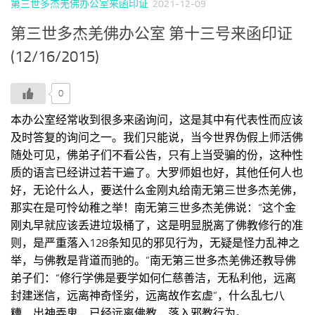
第三世多杰羌佛办公室来函印证
2021-12-09
第三世多杰羌佛办公室 第十三号来函印证
(12/16/2015)
0
本办公室经常收到很多来函询问，这是其中有代表性而应该
及时答复的询问之一。我们只能说，当今世界伪假上师活佛
随处可见，佛弟子们不看公告，只有上当受骗的份，这种性
质的语言已经讲过若干遍了。大罗师姐也好，其他任何人也
好，无论什么人，要送什么金刚丸给南无第三世多杰羌佛，
那实在是可怜幼稚之举！南无第三世多杰羌佛说：“这个金
刚丸早就应该丢进垃圾桶了，这是明显脱离了佛教修行的准
则，是严重落入128条知见的邪见行为，无疑是怪力乱神之
举，与佛教是背道而驰的。”南无第三世多杰羌佛还教导佛
弟子们：“修行学佛是要学如何仁慈善洁，无私利他，远离
封建迷信，远离神奇怪劣，远离故作玄虚”，什么乱七八
糟、出神弄鬼，已经远离佛教，落入邪教行为。