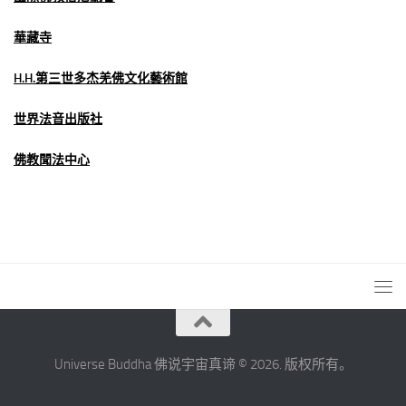
華藏寺
H.H.第三世多杰羌佛文化藝術館
世界法音出版社
佛教聞法中心
Universe Buddha 佛说宇宙真谛 © 2026. 版权所有。