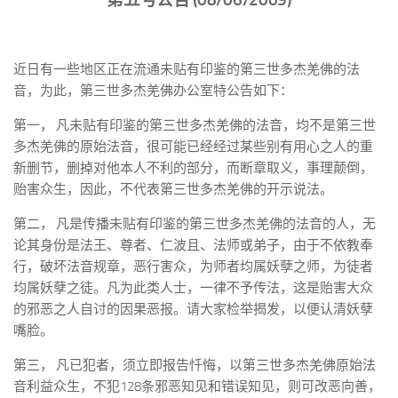
近日有一些地区正在流通未贴有印鉴的第三世多杰羌佛的法
音，为此，第三世多杰羌佛办公室特公告如下：
第一， 凡未贴有印鉴的第三世多杰羌佛的法音，均不是第三世
多杰羌佛的原始法音，很可能已经经过某些别有用心之人的重
新删节，删掉对他本人不利的部分，而断章取义，事理颠倒，
贻害众生，因此，不代表第三世多杰羌佛的开示说法。
第二， 凡是传播未贴有印鉴的第三世多杰羌佛的法音的人，无
论其身份是法王、尊者、仁波且、法师或弟子，由于不依教奉
行，破坏法音规章，恶行害众，为师者均属妖孽之师，为徒者
均属妖孽之徒。凡为此类人士，一律不予传法，这是贻害大众
的邪恶之人自讨的因果恶报。请大家检举揭发，以便认清妖孽
嘴脸。
第三， 凡已犯者，须立即报告忏悔，以第三世多杰羌佛原始法
音利益众生，不犯128条邪恶知见和错误知见，则可改恶向善，