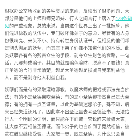
根据办公室所收到的各种类型的来函，反映出了很多问题，大
部分是他们的上师和师兄姐妹、行人之间言行上落入了
128条知
见
的严重现象，总的来说，当前这个世界上出了一批妖孽，他
们混进佛教的队伍中，专门破坏佛弟子的慧命，尽管有的人身
份很响亮、来头不小、持有转世身份认证书，但相反的他们却
是彻头彻尾的妖孽，而其座下弟子们都不知道他们的本质。此
类妖孽各有各的残害众生的手段、剥夺众生财色的套路，一句
话，凡邪师或骗子，其目的就是骗色骗财，脱离不了要钱！真
正圣德的言行非常清楚，越是大圣德越是损减自我来利益他
人，而不是剥夺他人利益自我。
妖孽们而是有的采取灌输邪教，以魔术师的把戏或邪法充当佛
法；有的不是圣德自吹圣德；有的是小圣德却抬高自己是大圣
德；有的拥有一点圣证量，以此为基础迷惑弟子，殊不知，后
来已经失道还凡了，因此拿不出圣证量去考圣德证书，无法给
行人一个明确的证明，而只能在下面编一套说辞来蒙骗大家，
让大家不要相信圣德证。而作弟子的也白痴到了竟然相信，被
蒙在鼓里继续受骗。大家想一想，既是圣德，为什么只会自