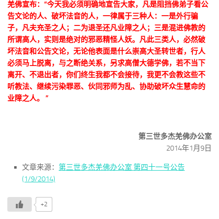
羌佛宣布：“
今天我必须明确地宣告大家，凡是阻挡佛弟子看公
告文论的人、破坏法音的人，一律属于三种人：一是外行骗
子，凡夫充圣之人；二为退圣还凡业障之人；三是混进佛教的
所谓高人，实则是绝对的邪恶精怪人妖。凡此三类人，必然破
坏法音和公告文论，无论他表面是什么崇高大圣转世者，行人
必须马上脱离，与之断绝关系，另求高僧大德学佛，若不当下
离开、不退出者，你们终生我都不会接待，我更不会教这些不
听教法、继续污染罪恶、伙同邪师为乱、协助破坏众生慧命的
业障之人。
”
第三世多杰羌佛办公室
2014年1月9日
文章来源：
第三世多杰羌佛办公室 第四十一号公告
(1/9/2014)
+2