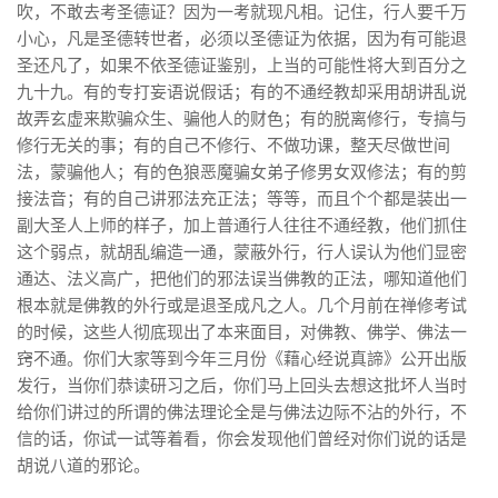
吹，不敢去考圣德证？因为一考就现凡相。记住，行人要千万
小心，凡是圣德转世者，必须以圣德证为依据，因为有可能退
圣还凡了，如果不依圣德证鉴别，上当的可能性将大到百分之
九十九。有的专打妄语说假话；有的不通经教却采用胡讲乱说
故弄玄虚来欺骗众生、骗他人的财色；有的脱离修行，专搞与
修行无关的事；有的自己不修行、不做功课，整天尽做世间
法，蒙骗他人；有的色狼恶魔骗女弟子修男女双修法；有的剪
接法音；有的自己讲邪法充正法；等等，而且个个都是装出一
副大圣人上师的样子，加上普通行人往往不通经教，他们抓住
这个弱点，就胡乱编造一通，蒙蔽外行，行人误认为他们显密
通达、法义高广，把他们的邪法误当佛教的正法，哪知道他们
根本就是佛教的外行或是退圣成凡之人。几个月前在禅修考试
的时候，这些人彻底现出了本来面目，对佛教、佛学、佛法一
窍不通。你们大家等到今年三月份《藉心经说真諦》公开出版
发行，当你们恭读研习之后，你们马上回头去想这批坏人当时
给你们讲过的所谓的佛法理论全是与佛法边际不沾的外行，不
信的话，你试一试等着看，你会发现他们曾经对你们说的话是
胡说八道的邪论。