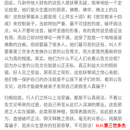
因此，凡剥夺他人财色的这些人是妖孽无疑，简单地给一个定
论就是，他们是众生面对的邪恶，佛教、佛学、佛法上的白
痴！这些妖孽基本上都是用《上师五十颂》和《密宗根本十四
戒》来控制弟子，当前特别严重、最不可饶恕的是，破坏闻法
点，叫人不要听法音，破坏圣德的形象，有的竟然说圣德证没
有用，而自己却对经律论一窍不通，说穿了就是一个地地道道
佛教的白痴，但却蒙蔽了很多人。他们最可恶的还有，叫人不
要看第三世多杰羌佛办公室的公告等文，而大家竟然愚痴到信
以为真的程度。其实，他们为什么不让人们去看公告文论呢？
因为办公室的公告文论就是公正无私、真正利益大众的照妖
镜，好人见之受益，邪恶见之现形，这些妖孽闻之惊心丧胆，
他们唯一保护自己的办法就是不让座下弟子们听到、看到公告
文论，这样才能避免被弟子发现自己是假圣人真骗子！
归根结底，行人们之所以上当受骗，都是不认真闻法、不看公
告文论带来的过患，给自己带至从此打入深渊的罪业。这些邪
恶之人实在猖獗，此类邪恶神棍，借用表面资历，如此胆大妄
为、直接破坏正法、倒灭释教之恶妖，毫无利众悲心，纯属阴
毒骗子、扼杀众生慧命的狂邪恶孽，不可原谅！
H.H.第三世多杰