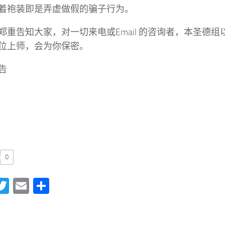
着袍装即是弄虚做假的骗子行为。
郑重告知大家，对一切来电或Email 的咨询者，本圣德
位上师，会为你保密。
告
0
acebook
Twitter
Email
分
享