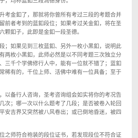
子，均称蓝釦三段润德身份。
升考金釦了，那就将你曾所有考过三段的考题合并
留前者考到的蓝釦段位；如果考过关金釦，将在圣
六颗釦子，此即是金釦一段圣德。
段；如果见到三枚蓝釦、另外一枚小黑釦，说明此
有两枚小黑釦，此师必然是以不同考题三次独立分
、三千个学佛修行人中，能有一位就不错了；蓝釦
常稀有的，千位上师、活佛中难有一位具备；至于
，以备行人咨询，圣考咨询组会如实将你的考况告
几次；哪一次以什么题考了几段；是否被卷入轮回
平安吉界又突然被八风卷出；或已倒地昏迷，被四
位之师符合袍装的段位证书，若发现段位不符合证