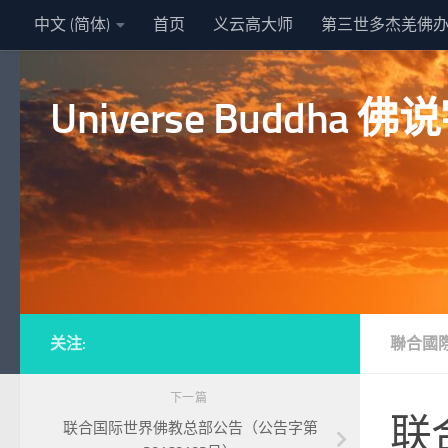
中文 (简体)
首页
义云高大师
第三世多杰羌佛
跳至内容
Universe Buddha
关注:
聯合國
下一篇
联
联合国际世界佛教总部公告（公告字第