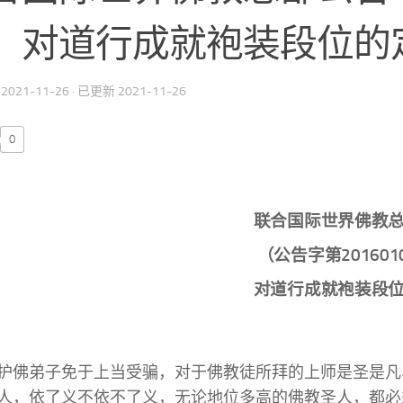
）对道行成就袍装段位的
期
2021-11-26
· 已更新
2021-11-26
0
联合国际世界佛教
（公告字第201601
对道行成就袍装段
护佛弟子免于上当受骗，对于佛教徒所拜的上师是圣是凡
人，依了义不依不了义，无论地位多高的佛教圣人，都必