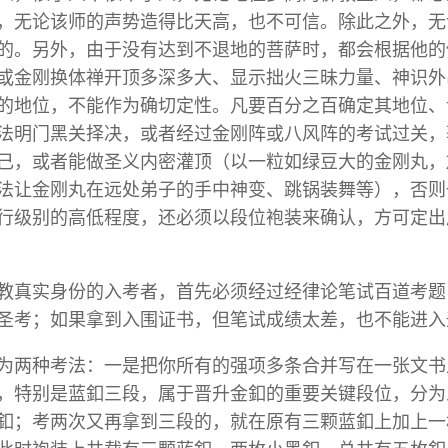
，无论该师的声势造得比天高，也不可信。除此之外，无
的。另外，由于没有达到不退地的菩萨时，都会根据他的
或金刚换体禅开顶多深多大、显示拙火三昧力量、神识外
的地位，不能作为确切定性。凡要百分之百确定其地位、
法明门黑关择决，或者经过金刚阵或八风阵的考试过关，
己，或者能做圣义内密灌顶（以一粒如绿豆大的金刚丸，
法让金刚丸在远处弟子的手中神变、跳锅装舞等），否则
行级别的高低程度，还必须以段位袍装来确认，方可定出
教真实身份的入考者，首先必须经过经律论笔试百道考题
圣考；如果拿到入围证书，但笔试成绩太差，也不能进入
为两种考法：一是把你所有的强项多条合并写在一张文书
，特别是蓝釦三段，属于晋升金釦的重要关键段位，分为
釦；考两次又再拿到三段的，就在原有三颗蓝釦上加上一