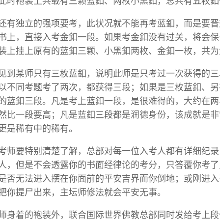
此时袍装上共载有三颗蓝釦、两枚小黑釦，总共有五枚釦
还有独立的强项要考，此状况就不能再考蓝釦，而是要晋
书上，直接入考金釦一段。如果考金釦没有过关，将会保
装上挂上原有的蓝釦三颗、小黑釦两枚、金釦一枚，共为
见到某师只有三枚蓝釦，说明此师是只考过一次获得的三
以不同考题考了两次，都获得三段；如果是三枚蓝釦、另
的蓝釦三段。凡是考上蓝釦一段，是很难得的，大约在两
然比一段要高；凡是蓝釦三段都是润德身份，该成就是非
更是稀有中的稀有。
考师要特别清楚了解，总部对每一位入考人都有详细纪录
人，但是不会透露你的书面经律论的考分，只答覆你考了
是否无法进入摆在你面前的平安吉界而你倒地；或刚进入
把你提尸出来，主坛师修法就会平安无事。
师身着的袍装外，联合国际世界佛教总部同时发给考上段