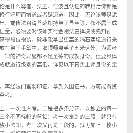
论是什么尊者、法王、仁波且认证的转世活佛都是
修行好坏而增道或者是退道，因此，无论该师是泥
出、或修法召请菩萨加持弟子显圣等，都不属于成
证量，必须要对该师实行金刚法曼择决或先知预
获得段位袍装，除非能拿出更高的隔石建坛道行来
放在弟子手掌中，灌顶师离弟子五米远外，为师者
一律的神奇异显都不是圣德的成就身份。但要具体
成就道行级别的高低。详见以下真实上师身份的定
，再经法门宫羽印证，拿到入围证书，方可能有资
圣考。
上，一次性入考。二是把多条分开，以独立的每一
三个不同标帜的蓝釦：考一次拿到的三段，就只有
枚小黑釦；考三次又再是三段的，就再加上一枚小