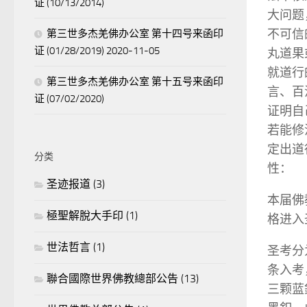
证 (10/13/2014)
大问题
不可信
第三世多杰羌佛办公室 第十四号来函印
证 (01/28/2019) 2020-11-05
丸道果
就道行
第三世多杰羌佛办公室 第十五号来函印
言、百
证 (07/02/2020)
证明自
若能修
定出道
分类
性：
圣迹报道
(3)
本届佛
極聖解脫大手印
(1)
格进入
世法哲言
(1)
圣考分
条入考
聯合國際世界佛教總部公告
(13)
三颗蓝