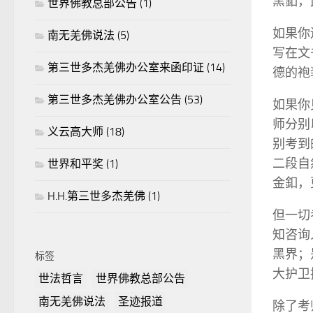
黑釦，
世界佛教总部公告
(1)
如果你
南无羌佛说法
(5)
写在文
第三世多杰羌佛办公室来函印证
(14)
德的袍
第三世多杰羌佛办公室公告
(53)
如果你
师分别
义云高大师
(18)
别考到
二段自
世界和平奖
(1)
金釦，
H.H.第三世多杰羌佛
(1)
但一切
知咨询
黑界；
标签
大护卫
世法哲言
世界佛教总部公告
南无羌佛说法
圣迹报道
除了考