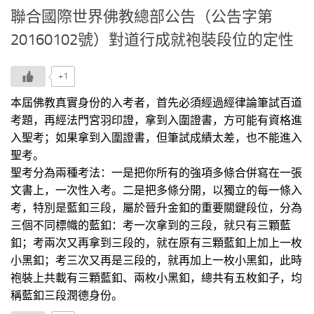
聯合國際世界佛教總部公告（公告字第
20160102號）對道行成就袍裝段位的定性
+1
本屆佛教真實身份的入考者，首先必須經過經律論筆試百道
考題，再經法門宮羽印證，拿到入圍證書，方可能有資格進
入聖考；如果拿到入圍證書，但筆試成績太差，也不能進入
聖考。
聖考分為兩種考法：一是把你所有的強項多條合併寫在一張
文書上，一次性入考。二是把多條分開，以獨立的每一條入
考，特別是藍釦三段，屬於晉升金釦的重要關鍵段位，分為
三個不同標幟的藍釦：考一次拿到的三段，就只有三顆藍
釦；考兩次又再拿到三段的，就在原有三顆藍釦上加上一枚
小黑釦；考三次又再是三段的，就再加上一枚小黑釦，此時
袍裝上共載有三顆藍釦、兩枚小黑釦，總共有五枚釦子，均
稱藍釦三段潤德身份。