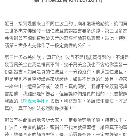
近日，接到幾個來自不同仁波且的寺廟和道場的諮詢，詢問第
三世多杰羌佛簽發一個仁波且的認證書要多少錢。第三世多杰
羌佛辦公室聽到這種破天荒的奇談怪論甚爲震驚，爲此，特別
請第三世多杰羌佛作了一段定義性的公佈。
第三世多杰羌佛說：“真正的仁波且不是錢能買得到的，不說是
幾百萬美金在我這裡買不到，幾千萬美金我也不會給你簽發一
份認證書。如果是真的仁波且，一分錢沒有，他還是仁波且，
但是我也不會簽發證書來認證他；如果不是真的仁波且，搬來
一座金山，還是當不成仁波且。真的假的，我都不會簽發認證
書給他。我雖然是慚愧者，但無論你們是真的假的，只要按照
我說的
《解脫大手印》
去做，利益眾生，多讓眾生聞法，才是
真的，真正的佛法必然歸你擁有！”
辦公室在此嚴肅地告訴大家，一定要清楚地了解，持有法王、
仁波且、尊者的稱號、頭銜並不代表就是聖德，誰是真正的聖
德、誰是真正的師資聖德，是凡胎還是聖骨，一定要經過七師