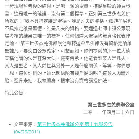
十證現場監考後的結果，是哪一類的聖量，持幾星輪的師資證
書，這是唯一的確證，沒有第二個標準。正如第三世多杰羌佛
所說的：“我不具指定誰是聖德、誰是凡夫的資格，釋迦牟尼也
不具指定誰是聖德、誰是凡夫的資格，要通過七師十證公眾現
場考核的結果是唯一的標準，任何個體大聖德均無資格代表作
定論。”第三世多杰羌佛都說他和釋迦牟尼佛都沒有資格定論誰
聖誰凡，要交由公眾確定，可想而知，你們提到的那一位大德
宣稱他講的法是甚深大法，藏密傳承，他能看到某人是凡夫，
某人是聖者，某人前世與另外一人是什麽關係，等等，你們想
一想，這位你們的上師比起佛陀有幾斤幾兩呢？這類人肉體凡
胎，聖骨未結，我執纏身，根本沒有資格講授佛法。
特此公告。
第三世多杰羌佛辦公室
二零一一年四月二十六日
文章来源：
第三世多杰羌佛辦公室 第十九號公告
(04/26/2011)