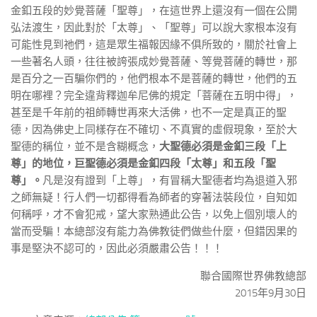
金釦五段的妙覺菩薩「聖尊」，在這世界上還沒有一個在公開
弘法渡生，因此對於「太尊」、「聖尊」可以說大家根本沒有
可能性見到祂們，這是眾生福報因緣不俱所致的，關於社會上
一些著名人頭，往往被誇張成妙覺菩薩、等覺菩薩的轉世，那
是百分之一百騙你們的，他們根本不是菩薩的轉世，他們的五
明在哪裡？完全違背釋迦牟尼佛的規定「菩薩在五明中得」，
甚至是千年前的祖師轉世再來大活佛，也不一定是真正的聖
德，因為佛史上同樣存在不確切、不真實的虛假現象，至於大
聖德的稱位，並不是含糊概念，
大聖德必須是金釦三段「上
尊」的地位，巨聖德必須是金釦四段「太尊」和五段「聖
尊」。
凡是沒有證到「上尊」，有冒稱大聖德者均為退道入邪
之師無疑！行人們一切都得看為師者的穿著法裝段位，自知如
何稱呼，才不會犯戒，望大家熟通此公告，以免上個別壞人的
當而受騙！本總部沒有能力為佛教徒們做些什麼，但錯因果的
事是堅決不認可的，因此必須嚴肅公告！！！
聯合國際世界佛教總部
2015年9月30日