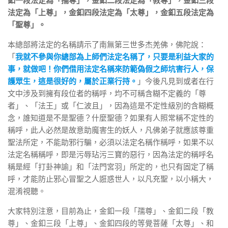
釦一段法定為「孺尊」，金釦二段法定為「教尊」，金釦三段
法定為「上尊」，金釦四段法定為「太尊」，金釦五段法定為
「聖尊」。
本總部將法定的名稱請示了南無第三世多杰羌佛，佛陀說：
「
我就不參與你總部為上師們法定名稱了，只要是利益大家的
事，就做吧！你們借用法定名稱來防範偽假之師坑害行人，保
護眾生，這是很好的，屬於正業行持。
」今後凡見到或者在行
文中涉及到擁有段位者的稱呼，均不可稱含糊不定義的「尊
者」、「法王」或「仁波且」，因為這是不定性級別的含糊概
念，誰知道是不是聖德？什麼聖德？如果有人照常稱不定性的
稱呼，此人必然是故意助魔害生的妖人，凡佛弟子就應該尊重
聖法所定，不能助邪行騙，必須以法定名稱作稱呼，如果不以
法定名稱稱呼，即是污辱玷污三寶的惡行，因為法定的稱呼名
稱是經「打卦神諭」和「法門宮羽」所定的，也只有固定了稱
呼，才能防止邪心冒聖之人誑惑世人，以凡充聖，以小稱大，
混淆視聽。
大家特別注意，目前為止，金釦一段「孺尊」、金釦二段「教
尊」、金釦三段「上尊」、金釦四段的等覺菩薩「太尊」、和