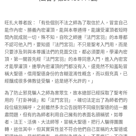
旺扎大尊者說：「有些個別不法之師為了取信於人，冒宣自己
能作內密、勝義內密灌頂，能與本尊通得，能讓受灌頂者短時
間內就成就一切，殊不知，自吹之師連『法門宮羽』的本尊都
不認可他入門，要知道『法門宮羽』不只是聖考入門用，而是
只要涉及到與本尊護法們的見面交往，都必須要用，學灌內密
頂，第一關首先經『法門宮羽』的本尊同意入門，進入內密宮
才能學灌頂，連學內密灌頂的門都沒有入，還竟然不知羞恥冒
稱大聖德，借用聖德身份的含糊混淆性概念，而以假充真，已
經釀成很多佛教徒受騙，這是絕不允許的。」
為了防止邪見騙人之師為害眾生，故本總部已經採取了聖考所
用的「打卦神諭」和「法門宮羽」，確切法定出了為師者們的
段位級別稱呼，之前雖然多次公告說明不同級別聖德的這一嚴
肅問題，但有的為師者利用自己擁有的表面名頭稱號，如尊
者、法王、活佛、大法師等，冒稱大聖德，把行人騙得團團
轉，迷信其中，但其實質性並不符合他們自己宣稱的大聖德或