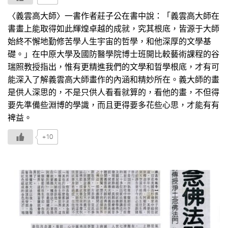
〈義雲高大師〉一書作者莊子公在書中說：「義雲高大師在
書畫上能取得如此輝煌卓越的成就，究其根底，皆源于大師
始終不懈地勤修苦學人生宇宙的哲學，和他深厚的文學基
礎。」在中原大學及國防醫學院博士班開比較藝術課程的谷
瑞照教授指出，惟有更精進我們的文學和晢學根底，才有可
能深入了解義雲高大師畫作的內涵和精妙所在。義大師的畫
是供人深思的，不是只供人看看就算的，看他的畫，不但得
要先準備些淵博的學識，而且更得要多花些心思，才能有有
裨益。
+10