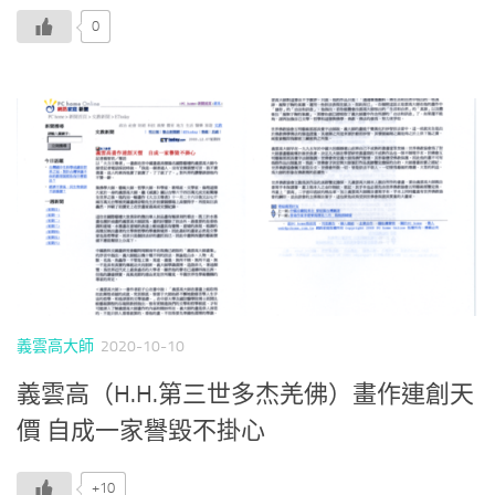
0
義雲高大師
2020-10-10
義雲高（H.H.第三世多杰羌佛）畫作連創天
價 自成一家譽毀不掛心
+10