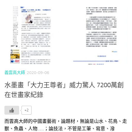
義雲高大師
2020-09-06
水墨畫「大力王尊者」威力驚人 7200萬創
在世畫家紀錄
+2
而雲高大師的中國畫藝術，論題材，無論是山水、花鳥、走
獸、魚蟲、人物……；論技法，不管是工筆、寫意、潑