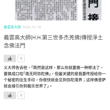
義雲高大師
2020-12-16
義雲高大師(H.H.第三世多杰羌佛)傳授淨土
念佛法門
0
义大师告诉他，｢既然是这样，那么你就要换一种修法了，
要换成口唸｢南无阿弥陀佛｣，但最关键的是我要传授给你一
个秘密的往生手印，你很快就会见到弥陀境界；这样佛菩萨
就会接引你到极乐世界了｣。
0