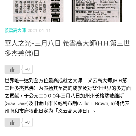
義雲高大師
2021-01-11
華人之光-三月八日 義雲高大師(H.H.第三世
多杰羌佛)日
+8
世界唯一达到全方位最高成就之大师—义云高大师,(H H第
三世多杰羌佛）为表扬其至高的成就及对整个世界的多方面
之贡献，于公元二O O O年三月八日加州州长格瑞戴维斯
(Gray Davis)及旧金山市长威利布朗(Willie L. Brown, Jr)特代表
州府和市府将此日定为「义云高大师日」。
+8