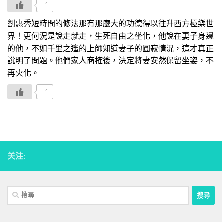
+1
劉惠秀短時間的修法那有那麼大的功德得以往升西方極樂世
界！更何況是說走就走，生死自由之坐化，他說在妻子身邊
的他，不如千里之遙的上師知道妻子的圓寂情況，這才真正
說明了問題。他們家人商榷後，決定將妻安然保留坐姿，不
再火化。
+1
关注:
搜
尋
關