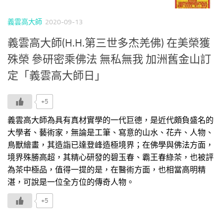
義雲高大師
2020-09-13
義雲高大師(H.H.第三世多杰羌佛) 在美榮獲
殊榮 參研密乘佛法 無私無我 加洲舊金山訂
定「義雲高大師日」
+5
義雲高大師為具有真材實學的一代巨德，是近代頗負盛名的
大學者、藝術家，無論是工筆、寫意的山水、花卉、人物、
鳥獸繪畫，其造詣已達登峰造極境界；在佛學與佛法方面，
境界殊勝高超，其精心研發的碧玉春、霸王春綠茶，也被評
為茶中極品，值得一提的是，在醫術方面，也相當高明精
湛，可說是一位全方位的傳奇人物。
+5