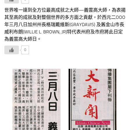
世界唯一達到全方位最高成就之大師—義雲高大師，為表揚
其至高的成就及對整個世界的多方面之貢獻，於西元二OOO
年三月八日加州州長格瑞戴維斯(GRAYDAVIS) 及舊金山市長
威利布朗(WILLIE L. BROWN, JR)特代表州府及市府將此日定
為義雲高大師日。
0