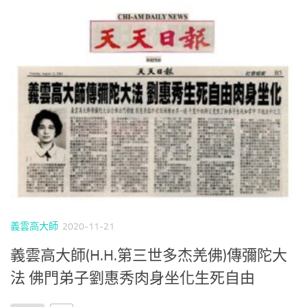
義雲高大師
2020-11-21
義雲高大師(H.H.第三世多杰羌佛)傳彌陀大
法 佛門弟子劉惠秀肉身坐化生死自由