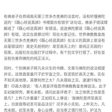
有佛弟子在恭闻南无第三世多杰羌佛的法音时，没有听懂佛陀
说的“《藉心经说真諦》书裡面也有错字”这句话，佛弟子错误理
解成了《藉心经说真諦》有错误，说连佛陀都说《藉心经说真
諦》有错，这实在是罪过呵！现在大家记住，世界佛教教皇南
无第三世多杰羌佛的《藉心经说真諦》在法义的真諦上是没有
丝毫错误的！是史无前例的！是至高无上的！是纯正无瑕的！
但是，出版社在出版打字过程中，有个別文字打错了，好在並
没有伤害到佛陀的纯正法义。
同时，个別佛弟子將凡夫众生的书籍、文章与佛陀的说法相提
并论，这简直是量尺子於宇宙之空，取泥筑於高天之衡，实在
不知天高地厚，其罪何然之大？凡夫孺俗之见，速速忏悔为
要！印昌大德说：“有人竟妄评我恩师佛教教皇羌佛说法，此子
实初破卵壳，黄毛未乾，请问此妄评君子：汝之体质之性是圣
是凡？上杵几许重量？正如旺扎上尊说：‘我佛陀恩师至高无
上，岂是我等初圣可妄品法论？况乎赤小无知，上杵无力，凡
壳未脱，初圣未登，身心业缚，自当审之慎行修习，护法为