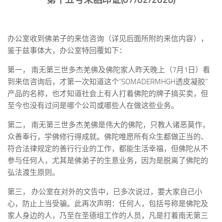
办公室收到佛弟子的来信咨询（详见后面所附的来信内容），
鉴于兹事体大，办公室特回覆如下：
第一， 南无第三世多杰羌佛及佛陀家人昨天晚上（7月1日）看
到来信咨询后，才第一次知道这个“SOMADERMHGH透皮凝胶”
产品的名称，也才知道社会上有人打着佛陀的牌子搞买卖，但
至今也没有过问是哪个公司或哪些人在做这些业务。
第二， 南无第三世多杰羌佛是伟大的佛陀，只教人诸恶莫作，
众善奉行，学佛修行得成就。佛陀唯愿所有众生都做正当的、
符合法律规定的善行行业的工作，都能生活幸福，但佛陀从不
参与任何人，尤其是佛弟子的生意业务，因为是脱离了佛陀的
弘法渡生原则。
第三， 办公室在对外的文告中，已多次说过，要大家自己小
心，防止上当受骗。此再次声明：任何人，包括号称是佛陀及
家人身边的人，乃至在圣德组工作的人员，凡是打着南无第三