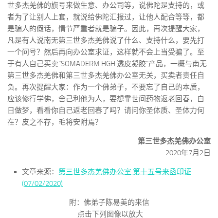
世多杰羌佛的旗号来做生意、办公司等，说佛陀是支持的，或
者为了让别人上套，就说给佛陀汇报过，让他人配合等等，都
是骗人的假话，情节严重者就是骗子。因此，再次提醒大家，
凡是有人说南无第三世多杰羌佛说了什么、支持什么，要先打
一个问号？然后再向办公室求证，这样就不会上当受骗了。至
于有人自己买卖“SOMADERM HGH 透皮凝胶”产品，一概与南无
第三世多杰羌佛和第三世多杰羌佛办公室无关，买卖者责任自
负。再次提醒大家：作为一个佛弟子，不要忘了自己的本质，
应该修行学佛，舍己利他为人，要想靠世间药物返老回春，白
日做梦，看看你自己返老回春了吗？请问你圣体质、圣体力何
在？皮之不存，毛将安附焉？
第三世多杰羌佛办公室
2020年7月2日
文章来源：
第三世多杰羌佛办公室 第十五号来函印证
(07/02/2020)
附：佛弟子陈易美的来信
点击下列图像以放大