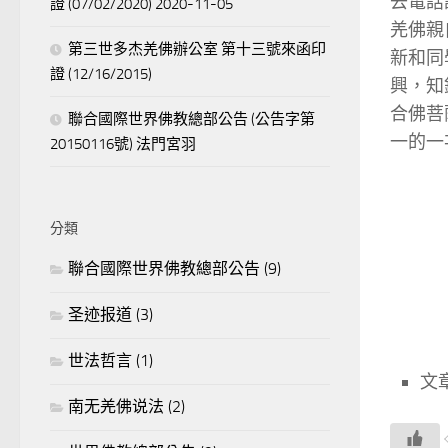
去電話
證 (07/02/2020) 2020-11-05
羌佛親
第三世多杰羌佛辦公室 第十三號來函印
新和同
證 (12/16/2015)
興，知
合佛菩
聯合國際世界佛教總部公告 (公告字第
一的一
20150116號) 法門宮羽
分類
聯合國際世界佛教總部公告
(9)
圣迹报道
(3)
世法哲言
(1)
文
南无羌佛说法
(2)