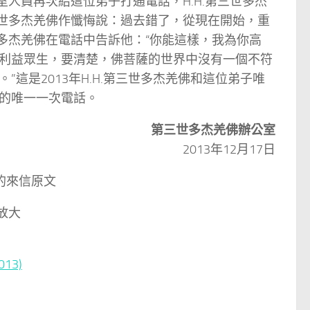
室人員再次給這位弟子打通電話，H.H.第三世多杰
三世多杰羌佛作懺悔說：過去錯了，從現在開始，重
世多杰羌佛在電話中告訴他：“你能這樣，我為你高
利益眾生，要清楚，佛菩薩的世界中沒有一個不符
這是2013年H.H.第三世多杰羌佛和這位弟子唯
國的唯一一次電話。
第三世多杰羌佛辦公室
2013年12月17日
的來信原文
放大
13)