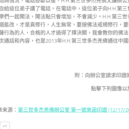
諮詢情況，電話掛斷以後，H.H.第三世多杰羌佛又讓辦公
自給這位弟子講了電話。在電話中，這位弟子向H.H.第
學們一起聞法，聞法點只會增加，不會減少。H.H.第三
錯能改，才是真修行，人生無常，要按佛法戒規修行，要
薩行為的人，合格的人才過得了擇決關，我會教你的佛法。”
次通話和內容，也是2013年H.H.第三世多杰羌佛通往中
附：向辦公室請求印證
點擊下列圖像以
章来源：
第三世多杰羌佛辦公室 第一號來函印證 (12/17/20
+1