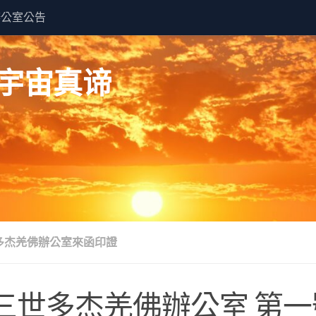
辦公室公告
 佛说宇宙真谛
多杰羌佛辦公室來函印證
三世多杰羌佛辦公室 第