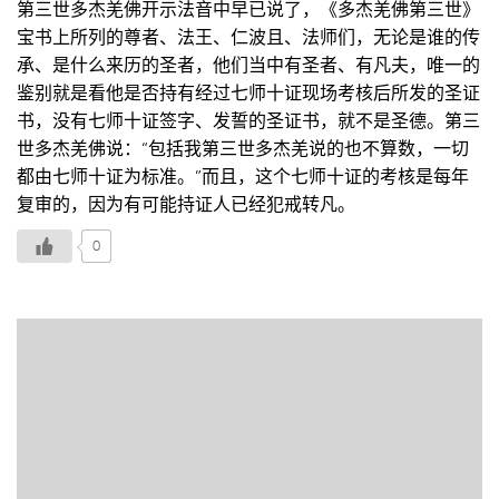
第三世多杰羌佛开示法音中早已说了，《多杰羌佛第三世》
宝书上所列的尊者、法王、仁波且、法师们，无论是谁的传
承、是什么来历的圣者，他们当中有圣者、有凡夫，唯一的
鉴别就是看他是否持有经过七师十证现场考核后所发的圣证
书，没有七师十证签字、发誓的圣证书，就不是圣德。第三
世多杰羌佛说：“包括我第三世多杰羌说的也不算数，一切
都由七师十证为标准。”而且，这个七师十证的考核是每年
复审的，因为有可能持证人已经犯戒转凡。
0