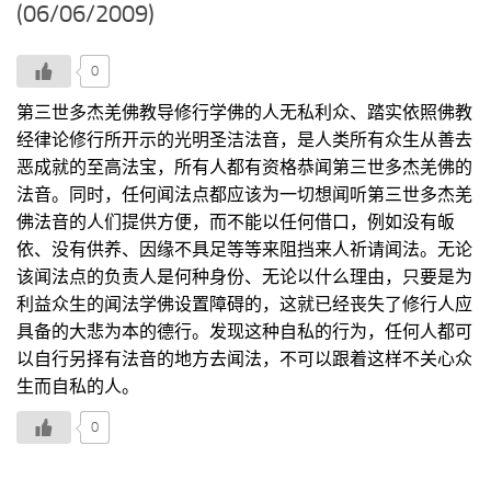
(06/06/2009)
0
第三世多杰羌佛教导修行学佛的人无私利众、踏实依照佛教
经律论修行所开示的光明圣洁法音，是人类所有众生从善去
恶成就的至高法宝，所有人都有资格恭闻第三世多杰羌佛的
法音。同时，任何闻法点都应该为一切想闻听第三世多杰羌
佛法音的人们提供方便，而不能以任何借口，例如没有皈
依、没有供养、因缘不具足等等来阻挡来人祈请闻法。无论
该闻法点的负责人是何种身份、无论以什么理由，只要是为
利益众生的闻法学佛设置障碍的，这就已经丧失了修行人应
具备的大悲为本的德行。发现这种自私的行为，任何人都可
以自行另择有法音的地方去闻法，不可以跟着这样不关心众
生而自私的人。
0