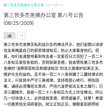
第三世多杰羌佛办公室公告
2021-09-12
第三世多杰羌佛办公室 第八号公告
(08/25/2009)
+1
第三世多杰羌佛无私利益众生的佛法开示，他们妄图以诽谤
攻击来掩盖自己的邪恶错误知见，防止大家看穿他们。但
是，你们会清楚地看到攻击者一定是百分之百犯了一百二十
八条知见某些条款的，否则就是圣德，就会赞叹第三世多杰
羌佛的“浅释邪恶知见和错误知见”的法义是维护如来正法、
维护众生利益的。且不说一百二十八条统摄了三藏经律论的
法义，只就其中严守三乘戒律、坚持菩提心修行、明信因
果、诵经必须懂经文真谛、严持六波罗密这五条之履行，已
涉三藏精华，是故一百二十八条知见为无上珍宝佛法。所以
凡一切诽谤人士，必然是假圣德、邪师或骗子、妖孽！希望
一切善男信女深研鉴别，树立正知正见，擦眼鉴别邪师妖