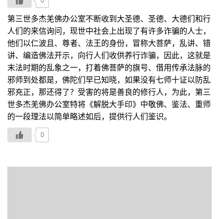
0
第三世多杰羌佛办公室不断收到大圣德、圣德、大德们和行
人们的来信询问，现世中社会上出现了有许多诈骗的人士，
他们以仁波且、尊者、法王的身份，冒称大菩萨，乱讲、错
讲、编造佛法开示，向行人们收供养行诈骗，因此，这就是
末法时期的乱象之一，打着佛菩萨的旗号、借用传承法脉的
邪师到处都是，佛陀们早已知晓，如果没有七师十证以防乱
邪充正，那还得了？受害的将是善良的修行人，为此，第三
世多杰羌佛办公室特将《解脱大手印》中敬佛、鉴法、重师
的一段理法以简单略述如后，提供行人们鉴识。
0