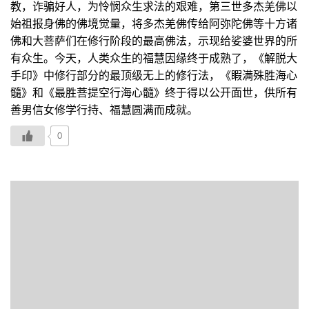
教，诈骗好人，为怜悯众生求法的艰难，第三世多杰羌佛以
始祖报身佛的佛境觉量，将多杰羌佛传给阿弥陀佛等十方诸
佛和大菩萨们在修行阶段的最高佛法，示现给娑婆世界的所
有众生。今天，人类众生的福慧因缘终于成熟了，《解脱大
手印》中修行部分的最顶级无上的修行法，《睱满殊胜海心
髓》和《最胜菩提空行海心髓》终于得以公开面世，供所有
善男信女修学行持、福慧圆满而成就。
0