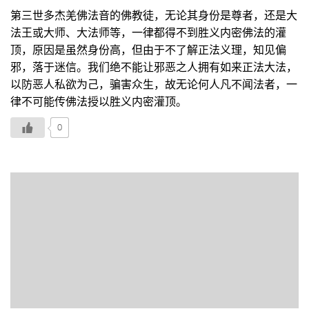
第三世多杰羌佛法音的佛教徒，无论其身份是尊者，还是大
法王或大师、大法师等，一律都得不到胜义内密佛法的灌
顶，原因是虽然身份高，但由于不了解正法义理，知见偏
邪，落于迷信。我们绝不能让邪恶之人拥有如来正法大法，
以防恶人私欲为己，骗害众生，故无论何人凡不闻法者，一
律不可能传佛法授以胜义内密灌顶。
0