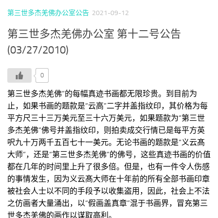
第三世多杰羌佛办公室公告
2021-09-12
第三世多杰羌佛办公室 第十二号公告
(03/27/2010)
0
第三世多杰羌佛”的每幅真迹书画都无限珍贵。到目前为
止，如果书画的题款是“云高”二字并盖指纹印，其价格为每
平方尺三十三万美元至三十六万美元，如果题款为“第三世
多杰羌佛”佛号并盖指纹印，则拍卖成交行情已是每平方英
呎九十万两千五百七十一美元。无论书画的题款是“义云髙
大师”，还是“第三世多杰羌佛”的佛号，这些真迹书画的价值
都在几年的时间里上升了很多倍。但是，也有一件令人伤感
的事情发生，因为义云髙大师在十年前的所有全部书画印章
被社会人士以不同的手段予以收集盗用，因此，社会上不法
之仿画者大量涌出，以“假画盖真章”混于书画界，冒充第三
世多杰羌佛的画作以谋取高利。