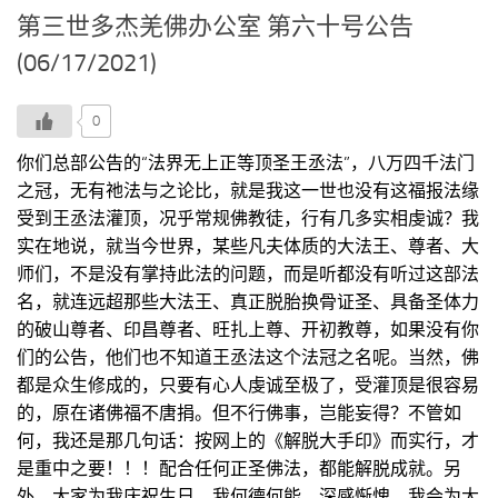
第三世多杰羌佛办公室 第六十号公告
(06/17/2021)
0
你们总部公告的“法界无上正等顶圣王丞法”，八万四千法门
之冠，无有祂法与之论比，就是我这一世也没有这福报法缘
受到王丞法灌顶，况乎常规佛教徒，行有几多实相虔诚？我
实在地说，就当今世界，某些凡夫体质的大法王、尊者、大
师们，不是没有掌持此法的问题，而是听都没有听过这部法
名，就连远超那些大法王、真正脱胎换骨证圣、具备圣体力
的破山尊者、印昌尊者、旺扎上尊、开初教尊，如果没有你
们的公告，他们也不知道王丞法这个法冠之名呢。当然，佛
都是众生修成的，只要有心人虔诚至极了，受灌顶是很容易
的，原在诸佛福不唐捐。但不行佛事，岂能妄得？不管如
何，我还是那几句话：按网上的《解脱大手印》而实行，才
是重中之要！！！配合任何正圣佛法，都能解脱成就。另
外，大家为我庆祝生日，我何德何能，深感惭愧，我会为大